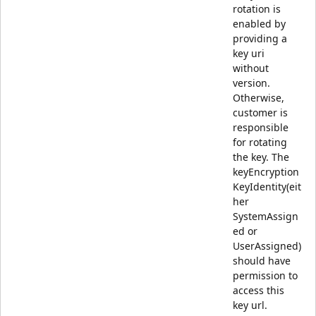
rotation is
enabled by
providing a
key uri
without
version.
Otherwise,
customer is
responsible
for rotating
the key. The
keyEncryption
KeyIdentity(eit
her
SystemAssign
ed or
UserAssigned)
should have
permission to
access this
key url.