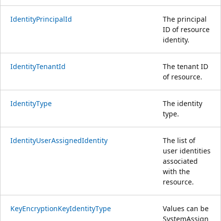
IdentityPrincipalId
The principal
ID of resource
identity.
IdentityTenantId
The tenant ID
of resource.
IdentityType
The identity
type.
IdentityUserAssignedIdentity
The list of
user identities
associated
with the
resource.
KeyEncryptionKeyIdentityType
Values can be
SystemAssign