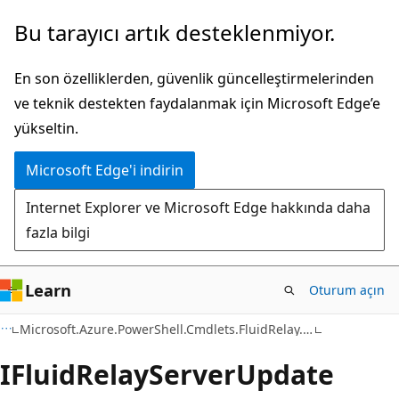
Ana
Sayfa
Bu tarayıcı artık desteklenmiyor.
içeriğe
içi
atla
gezintiye
En son özelliklerden, güvenlik güncelleştirmelerinden
atla
ve teknik destekten faydalanmak için Microsoft Edge’e
yükseltin.
Microsoft Edge'i indirin
Internet Explorer ve Microsoft Edge hakkında daha
fazla bilgi
Learn
Oturum açın
C#
Microsoft.Azure.PowerShell.Cmdlets.FluidRelay.Models
IFluid
Relay
Server
Update