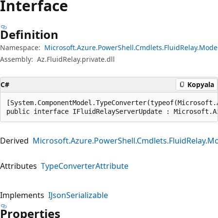
Interface
Definition
Namespace:
Microsoft.Azure.PowerShell.Cmdlets.FluidRelay.Mode
Assembly:
Az.FluidRelay.private.dll
C#
Kopyala
[System.ComponentModel.TypeConverter(typeof(Microsoft.
public interface IFluidRelayServerUpdate : Microsoft.A
Derived
Microsoft.Azure.PowerShell.Cmdlets.FluidRelay.M
Attributes
TypeConverterAttribute
Implements
IJsonSerializable
Properties