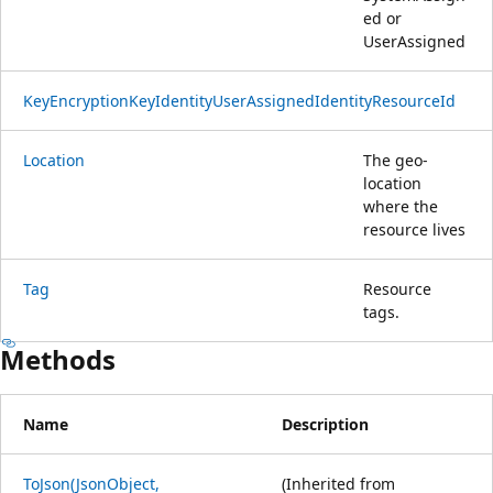
ed or
UserAssigned
KeyEncryptionKeyIdentityUserAssignedIdentityResourceId
Location
The geo-
location
where the
resource lives
Tag
Resource
tags.
Methods
Name
Description
ToJson(JsonObject,
(Inherited from