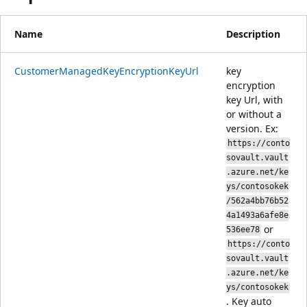
Name
Description
CustomerManagedKeyEncryptionKeyUrl
key
encryption
key Url, with
or without a
version. Ex:
https://conto
sovault.vault
.azure.net/ke
ys/contosokek
/562a4bb76b52
4a1493a6afe8e
or
536ee78
https://conto
sovault.vault
.azure.net/ke
ys/contosokek
. Key auto