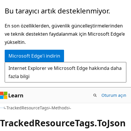
Ana
Sayfa
Bu tarayıcı artık desteklenmiyor.
içeriğe
içi
atla
gezintiye
En son özelliklerden, güvenlik güncelleştirmelerinden
atla
ve teknik destekten faydalanmak için Microsoft Edge’e
yükseltin.
Microsoft Edge'i indirin
Internet Explorer ve Microsoft Edge hakkında daha
fazla bilgi
Learn
Oturum açın
C#
TrackedResourceTags
Methods
Tracked
Resource
Tags.
To
Json