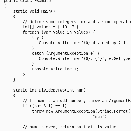
public class Example

{

    static void Main()

    {

        // Define some integers for a division operatio
        int[] values = { 10, 7 };

        foreach (var value in values) {

            try {

               Console.WriteLine("{0} divided by 2 is {
            }

            catch (ArgumentException e) {

               Console.WriteLine("{0}: {1}", e.GetType(
            }

            Console.WriteLine();

        }

    }

    static int DivideByTwo(int num)

    {

        // If num is an odd number, throw an ArgumentEx
        if ((num & 1) == 1)

            throw new ArgumentException(String.Format(
                                      "num");

        // num is even, return half of its value.
