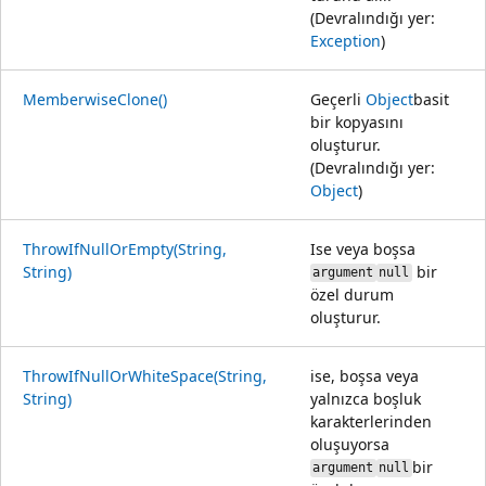
(Devralındığı yer:
Exception
)
MemberwiseClone()
Geçerli
Object
basit
bir kopyasını
oluşturur.
(Devralındığı yer:
Object
)
ThrowIfNullOrEmpty(String,
Ise veya boşsa
String)
bir
argument
null
özel durum
oluşturur.
ThrowIfNullOrWhiteSpace(String,
ise, boşsa veya
String)
yalnızca boşluk
karakterlerinden
oluşuyorsa
bir
argument
null