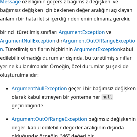
Message
özelliğinin geçersiz bağımsız değişkeni ve
bağımsız değişken için beklenen değer aralığını açıklayan
anlamlı bir hata iletisi içerdiğinden emin olmanız gerekir.
birincil türetilmiş sınıfları
ArgumentException
ve
ArgumentNullException
'dır
ArgumentOutOfRangeExceptio
n
. Türetilmiş sınıfların hiçbirinin
ArgumentException
kabul
edilebilir olmadığı durumlar dışında, bu türetilmiş sınıflar
yerine kullanılmalıdır. Örneğin, özel durumlar şu şekilde
oluşturulmalıdır:
ArgumentNullException
geçerli bir bağımsız değişken
olarak kabul etmeyen bir yönteme her
null
geçirildiğinde.
ArgumentOutOfRangeException
bağımsız değişkenin
değeri kabul edilebilir değerler aralığının dışında
olduğunda; örneğin, "46" değeri bir