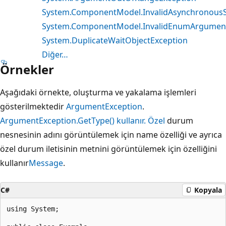
System.ComponentModel.InvalidAsynchronousS
System.ComponentModel.InvalidEnumArgument
System.DuplicateWaitObjectException
Diğer…
Örnekler
Aşağıdaki örnekte, oluşturma ve yakalama işlemleri
gösterilmektedir
ArgumentException
.
ArgumentException.GetType() kullanır. Özel
durum
nesnesinin adını görüntülemek için name özelliği ve ayrıca
özel durum iletisinin metnini görüntülemek için özelliğini
kullanır
Message
.
C#
Kopyala
using System;
