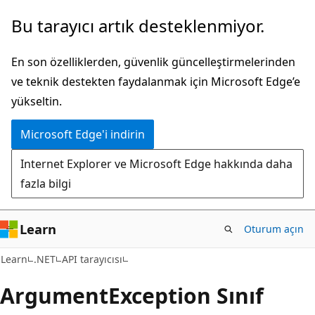
Ana
Sayfa
Bu tarayıcı artık desteklenmiyor.
içeriğe
içi
atla
gezintiye
En son özelliklerden, güvenlik güncelleştirmelerinden
atla
ve teknik destekten faydalanmak için Microsoft Edge’e
yükseltin.
Microsoft Edge'i indirin
Internet Explorer ve Microsoft Edge hakkında daha
fazla bilgi
Learn
Oturum açın
C#
Learn
.NET
API tarayıcısı
Argument
Exception Sınıf