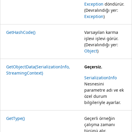
Exception
döndürür.
(Devralındığı yer:
Exception
)
GetHashCode()
Varsayılan karma
işlevi işlevi görür.
(Devralındığı yer:
Object
)
GetObjectData(SerializationInfo,
Geçersiz.
StreamingContext)
SerializationInfo
Nesnesini
parametre adı ve ek
özel durum
bilgileriyle ayarlar.
GetType()
Geçerli örneğin
çalışma zamanı
türünü alır.