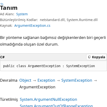
Tanım
Ad Alanı:
System
Bütünleştirilmiş Kodlar:
netstandard.dll, System.Runtime.dll
Kaynak:
ArgumentException.cs
Bir yönteme sağlanan bağımsız değişkenlerden biri geçerli
olmadığında oluşan özel durum.
C#
Kopyala
public class ArgumentException : SystemException
Devralma
Object
Exception
SystemException
ArgumentException
Türetilmiş
System.ArgumentNullException
System.ArgumentOutOfRangeException