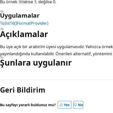
Bu örnek
ise 1; değilse 0.
true
Uygulamalar
ToInt16(IFormatProvider)
Açıklamalar
Bu üye açık bir arabirim üyesi uygulamasıdır. Yalnızca örnek
yayınlandığında kullanılabilir. Önerilen alternatif, yöntemin
Şunlara uygulanır
Okuma
modu
Geri Bildirim
devre
dışı
Bu sayfayı yararlı buldunuz mu?
Yes
No