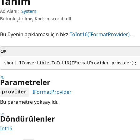
Tanım
Ad Alanı:
System
Bütünleştirilmiş Kod:
mscorlib.dll
Bu üyenin açıklaması için bkz
ToInt16(IFormatProvider)
. .
C#
short IConvertible.ToInt16(IFormatProvider provider);
Parametreler
IFormatProvider
provider
Bu parametre yoksayıldı.
Döndürülenler
Int16