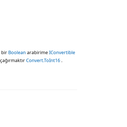
 bir
Boolean
arabirime
IConvertible
i çağırmaktır
Convert.ToInt16
.