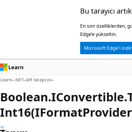
Ana
Sayfa
Bu tarayıcı artı
içeriğe
içi
atla
gezintiye
En son özelliklerden, 
atla
Edge’e yükseltin.
Microsoft Edge'i indir
Learn
Learn
.NET
API tarayıcısı
Boolean.
IConvertible.
Int16(IFormatProvide