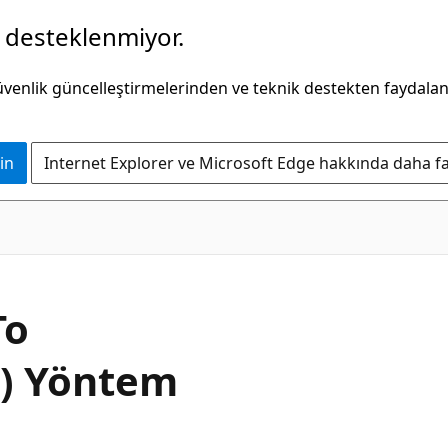
k desteklenmiyor.
güvenlik güncelleştirmelerinden ve teknik destekten faydala
in
Internet Explorer ve Microsoft Edge hakkında daha faz
C#
To
r) Yöntem