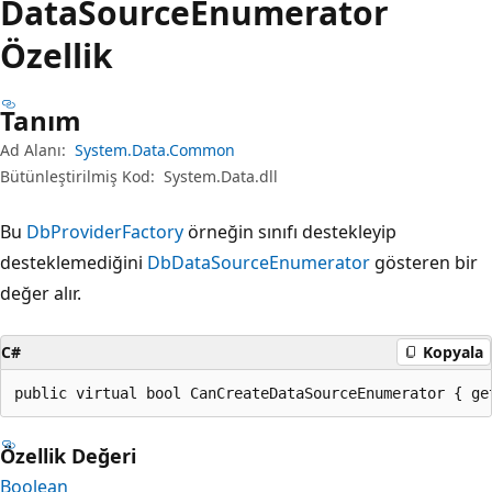
Data
Source
Enumerator
Özellik
Tanım
Ad Alanı:
System.Data.Common
Bütünleştirilmiş Kod:
System.Data.dll
Bu
DbProviderFactory
örneğin sınıfı destekleyip
desteklemediğini
DbDataSourceEnumerator
gösteren bir
değer alır.
C#
Kopyala
public virtual bool CanCreateDataSourceEnumerator { ge
Özellik Değeri
Boolean