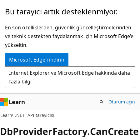
Ana
Sayfa
Bu tarayıcı artık desteklenmiyor.
içeriğe
içi
atla
gezintiye
En son özelliklerden, güvenlik güncelleştirmelerinden
atla
ve teknik destekten faydalanmak için Microsoft Edge’e
yükseltin.
Microsoft Edge'i indirin
Internet Explorer ve Microsoft Edge hakkında daha
fazla bilgi
Learn
Oturum açın
C#
Learn
.NET
API tarayıcısı
Db
Provider
Factory.
Can
Create