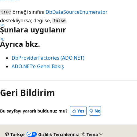
örneği sınıfını
DbDataSourceEnumerator
true
destekliyorsa; değilse,
.
false
Şunlara uygulanır
Ayrıca bkz.
DbProviderFactories (ADO.NET)
ADO.NET’e Genel Bakış
Okuma
modu
Geri Bildirim
devre
dışı
Bu sayfayı yararlı buldunuz mu?
Yes
No
Türkçe
Gizlilik Tercihleriniz
Tema