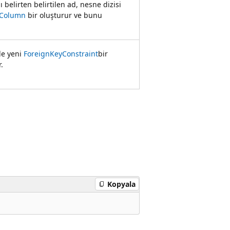
belirten belirtilen ad, nesne dizisi
aColumn
bir oluşturur ve bunu
yle yeni
ForeignKeyConstraint
bir
.
Kopyala