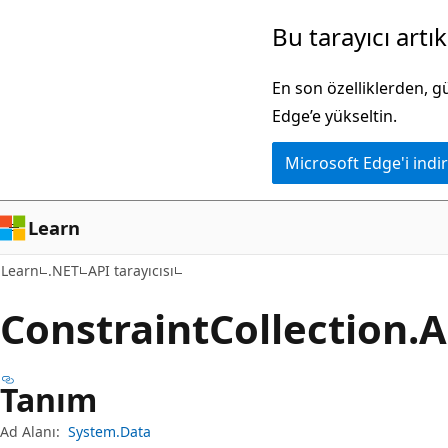
Ana
Sayfa
Bu tarayıcı artı
içeriğe
içi
atla
gezintiye
En son özelliklerden, 
atla
Edge’e yükseltin.
Microsoft Edge'i indir
Learn
Learn
.NET
API tarayıcısı
Constraint
Collection.
A
Tanım
Ad Alanı:
System.Data