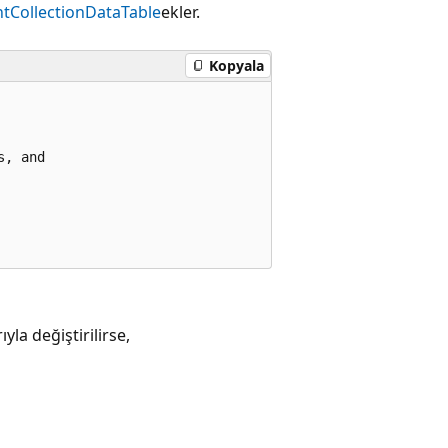
tCollection
DataTable
ekler.
Kopyala
, and

yla değiştirilirse,