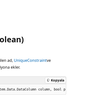
olean)
ilen ad,
UniqueConstraint
ve
yona ekler.
Kopyala
tem.Data.DataColumn column, bool primaryKey);