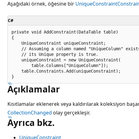
Aşağıdaki örnek, öğesine bir
UniqueConstraint
Constrain
C#
private void AddConstraint(DataTable table)

{

    UniqueConstraint uniqueConstraint;

    // Assuming a column named "UniqueColumn" exists
    // its Unique property is true.

    uniqueConstraint = new UniqueConstraint(

        table.Columns["UniqueColumn"]);

    table.Constraints.Add(uniqueConstraint);

Açıklamalar
Kısıtlamalar eklenerek veya kaldırılarak koleksiyon başarı
CollectionChanged
olay gerçekleşir.
Ayrıca bkz.
UniqueConstraint