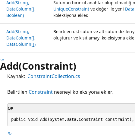
Add(String,
Sütunun birincil anahtar olup olmadığını 
DataColumn[],
UniqueConstraint
ve değer ile yeni
Dat
Boolean)
koleksiyona ekler.
Add(String,
Belirtilen üst sütun ve alt sütun dizileri
DataColumn[],
oluşturur ve kısıtlamayı koleksiyona ekler
DataColumn[])
Add(Constraint)
Kaynak:
ConstraintCollection.cs
Belirtilen
Constraint
nesneyi koleksiyona ekler.
C#
public void Add(System.Data.Constraint constraint);