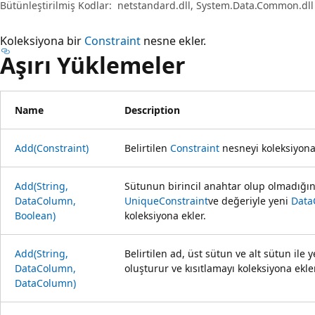
Bütünleştirilmiş Kodlar:
netstandard.dll, System.Data.Common.dll
Koleksiyona bir
Constraint
nesne ekler.
Aşırı Yüklemeler
Name
Description
Add(Constraint)
Belirtilen
Constraint
nesneyi koleksiyona 
Add(String,
Sütunun birincil anahtar olup olmadığını
DataColumn,
UniqueConstraint
ve değeriyle yeni
Data
Boolean)
koleksiyona ekler.
Add(String,
Belirtilen ad, üst sütun ve alt sütun ile 
DataColumn,
oluşturur ve kısıtlamayı koleksiyona ekler
DataColumn)