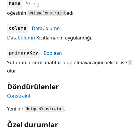
String
name
öğesinin
adı.
UniqueConstraint
DataColumn
column
DataColumn
Kısıtlamanın uygulandığı.
Boolean
primaryKey
Sütunun birincil anahtar olup olmayacağını belirtir. ise
t
olur.
Döndürülenler
Constraint
Yeni bir
.
UniqueConstraint
Özel durumlar