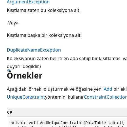
ArgumentException
Kısıtlama zaten bu koleksiyona ait.
-Veya-
Kısıtlama başka bir koleksiyona ait.
DuplicateNameException
Koleksiyonun zaten belirtilen ada sahip bir kısıtlaması v
duyarlı değildir.)
Örnekler
Aşağıdaki örnek, oluşturmak ve öğesine yeni
Add
bir ek
UniqueConstraint
yöntemini kullanır
ConstraintCollectio
C#
private void AddUniqueConstraint(DataTable table){
