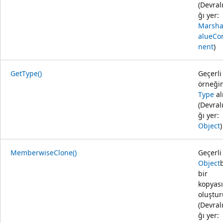
(Devral
ğı yer:
Marsha
alueC
nent
)
GetType()
Geçerli
örneği
Type
alı
(Devral
ğı yer:
Object
)
MemberwiseClone()
Geçerli
Object
bir
kopyası
oluştur
(Devral
ğı yer: