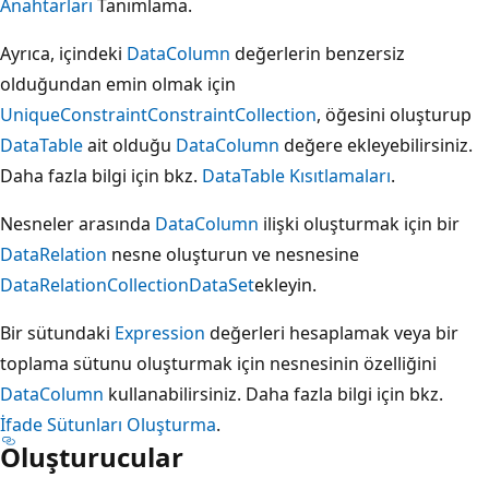
Anahtarları
Tanımlama.
Ayrıca, içindeki
DataColumn
değerlerin benzersiz
olduğundan emin olmak için
UniqueConstraint
ConstraintCollection
, öğesini oluşturup
DataTable
ait olduğu
DataColumn
değere ekleyebilirsiniz.
Daha fazla bilgi için bkz.
DataTable Kısıtlamaları
.
Nesneler arasında
DataColumn
ilişki oluşturmak için bir
DataRelation
nesne oluşturun ve nesnesine
DataRelationCollection
DataSet
ekleyin.
Bir sütundaki
Expression
değerleri hesaplamak veya bir
toplama sütunu oluşturmak için nesnesinin özelliğini
DataColumn
kullanabilirsiniz. Daha fazla bilgi için bkz.
İfade Sütunları Oluşturma
.
Oluşturucular