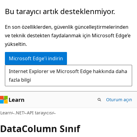
Ana
Sayfa
Bu tarayıcı artık desteklenmiyor.
içeriğe
içi
atla
gezintiye
En son özelliklerden, güvenlik güncelleştirmelerinden
atla
ve teknik destekten faydalanmak için Microsoft Edge’e
yükseltin.
Microsoft Edge'i indirin
Internet Explorer ve Microsoft Edge hakkında daha
fazla bilgi
Learn
Oturum açın
C#
Learn
.NET
API tarayıcısı
Data
Column Sınıf