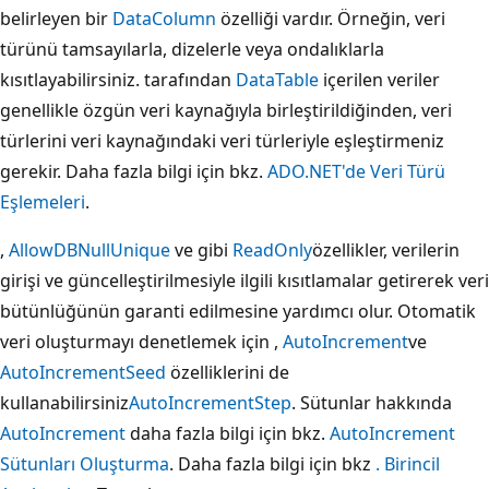
belirleyen bir
DataColumn
özelliği vardır. Örneğin, veri
türünü tamsayılarla, dizelerle veya ondalıklarla
kısıtlayabilirsiniz. tarafından
DataTable
içerilen veriler
genellikle özgün veri kaynağıyla birleştirildiğinden, veri
türlerini veri kaynağındaki veri türleriyle eşleştirmeniz
gerekir. Daha fazla bilgi için bkz.
ADO.NET'de Veri Türü
Eşlemeleri
.
,
AllowDBNull
Unique
ve gibi
ReadOnly
özellikler, verilerin
girişi ve güncelleştirilmesiyle ilgili kısıtlamalar getirerek veri
bütünlüğünün garanti edilmesine yardımcı olur. Otomatik
veri oluşturmayı denetlemek için ,
AutoIncrement
ve
AutoIncrementSeed
özelliklerini de
kullanabilirsiniz
AutoIncrementStep
. Sütunlar hakkında
AutoIncrement
daha fazla bilgi için bkz.
AutoIncrement
Sütunları Oluşturma
. Daha fazla bilgi için bkz
. Birincil