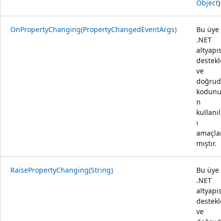
Object
)
OnPropertyChanging(PropertyChangedEventArgs)
Bu üye
.NET
altyapı
destekl
ve
doğru
kodunu
n
kullanı
ı
amaçl
mıştır.
RaisePropertyChanging(String)
Bu üye
.NET
altyapı
destekl
ve