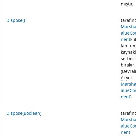
mıştır.
Dispose()
tarafın
Marsha
alueC
nent
ku
lan tü
kaynakl
serbest
bırakır.
(Devral
ğı yer:
Marsha
alueC
nent
)
Dispose(Boolean)
tarafın
Marsha
alueC
nent