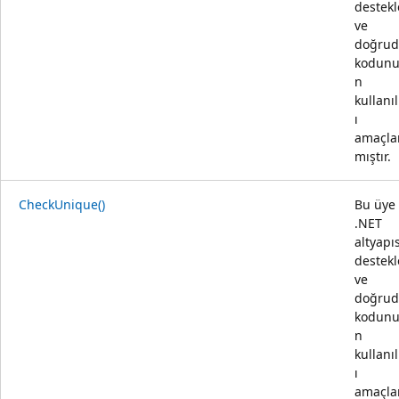
destekl
ve
doğru
kodunu
n
kullanı
ı
amaçl
mıştır.
CheckUnique()
Bu üye
.NET
altyapı
destekl
ve
doğru
kodunu
n
kullanı
ı
amaçl