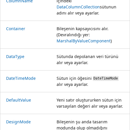
ColumnName
içindeki
DataColumnCollection
sütunun
adını alır veya ayarlar.
Container
Bileşenin kapsayıcısını alır.
(Devralındığı yer:
MarshalByValueComponent
)
DataType
Sütunda depolanan veri türünü
alır veya ayarlar.
DateTimeMode
Sütun için öğesini
DateTimeMode
alır veya ayarlar.
DefaultValue
Yeni satır oluştururken sütun için
varsayılan değeri alır veya ayarlar.
DesignMode
Bileşenin şu anda tasarım
modunda olup olmadığını