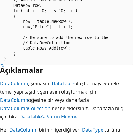
    DataRow row;

    for(int i = 0; i < 10; i++)

    {

        row = table.NewRow();

        row["Price"] = i + 1;

        // Be sure to add the new row to the

        // DataRowCollection.

        table.Rows.Add(row);

    }

Açıklamalar
DataColumn
, şemasını
DataTable
oluşturmaya yönelik
temel yapı taşıdır. şemasını oluşturmak için
DataColumn
öğesine bir veya daha fazla
DataColumnCollection
nesne eklersiniz. Daha fazla bilgi
için bkz.
DataTable'a Sütun Ekleme
.
Her
DataColumn
birinin içerdiği veri
DataType
türünü