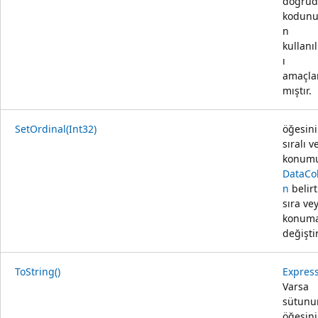
doğru
kodunu
n
kullanı
ı
amaçl
mıştır.
SetOrdinal(Int32)
öğesin
sıralı v
konum
DataCo
n
belirt
sıra ve
konum
değiştir
ToString()
Expres
Varsa
sütunu
öğesini 