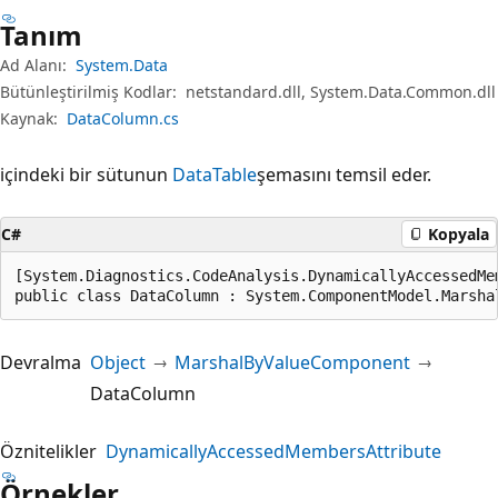
Tanım
Ad Alanı:
System.Data
Bütünleştirilmiş Kodlar:
netstandard.dll, System.Data.Common.dll
Kaynak:
DataColumn.cs
içindeki bir sütunun
DataTable
şemasını temsil eder.
C#
Kopyala
[System.Diagnostics.CodeAnalysis.DynamicallyAccessedMe
public class DataColumn : System.ComponentModel.Marsha
Devralma
Object
MarshalByValueComponent
DataColumn
Öznitelikler
DynamicallyAccessedMembersAttribute
Örnekler