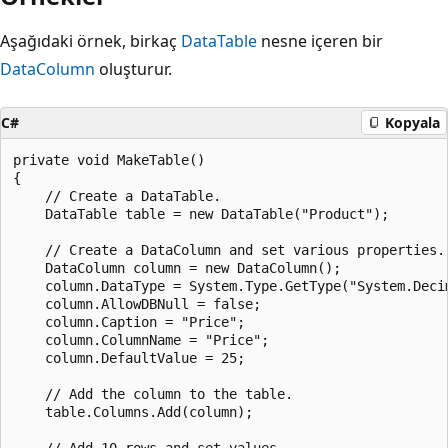
Aşağıdaki örnek, birkaç
DataTable
nesne içeren bir
DataColumn
oluşturur.
C#
Kopyala
private void MakeTable()

{

    // Create a DataTable.

    DataTable table = new DataTable("Product");

    // Create a DataColumn and set various properties.

    DataColumn column = new DataColumn();

    column.DataType = System.Type.GetType("System.Decim
    column.AllowDBNull = false;

    column.Caption = "Price";

    column.ColumnName = "Price";

    column.DefaultValue = 25;

    // Add the column to the table.

    table.Columns.Add(column);

    // Add 10 rows and set values.
