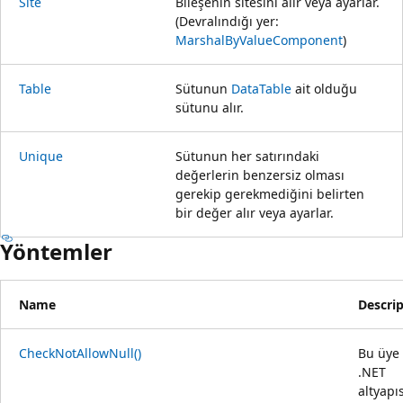
Site
Bileşenin sitesini alır veya ayarlar.
(Devralındığı yer:
MarshalByValueComponent
)
Table
Sütunun
DataTable
ait olduğu
sütunu alır.
Unique
Sütunun her satırındaki
değerlerin benzersiz olması
gerekip gerekmediğini belirten
bir değer alır veya ayarlar.
Yöntemler
Name
Descri
CheckNotAllowNull()
Bu üye
.NET
altyapı