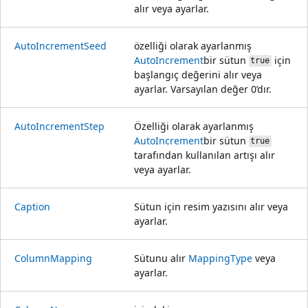
alır veya ayarlar.
AutoIncrementSeed
özelliği olarak ayarlanmış
AutoIncrement
bir sütun
için
true
başlangıç değerini alır veya
ayarlar. Varsayılan değer 0’dır.
AutoIncrementStep
Özelliği olarak ayarlanmış
AutoIncrement
bir sütun
true
tarafından kullanılan artışı alır
veya ayarlar.
Caption
Sütun için resim yazısını alır veya
ayarlar.
ColumnMapping
Sütunu alır
MappingType
veya
ayarlar.