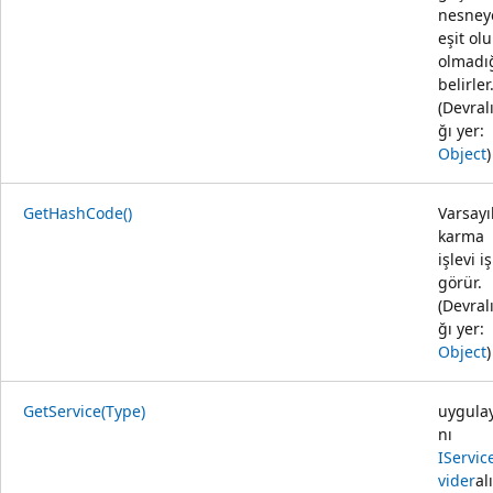
nesney
eşit ol
olmadı
belirler
(Devral
ğı yer:
Object
)
GetHashCode()
Varsayı
karma
işlevi iş
görür.
(Devral
ğı yer:
Object
)
GetService(Type)
uygulay
nı
IServic
vider
alı