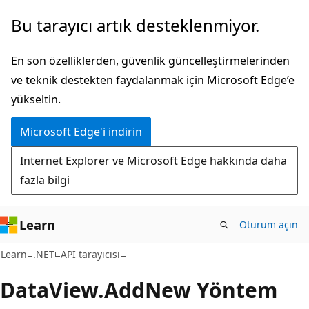
Ana
Sayfa
Bu tarayıcı artık desteklenmiyor.
içeriğe
içi
atla
gezintiye
En son özelliklerden, güvenlik güncelleştirmelerinden
atla
ve teknik destekten faydalanmak için Microsoft Edge’e
yükseltin.
Microsoft Edge'i indirin
Internet Explorer ve Microsoft Edge hakkında daha
fazla bilgi
Learn
Oturum açın
C#
Learn
.NET
API tarayıcısı
Data
View.
Add
New Yöntem