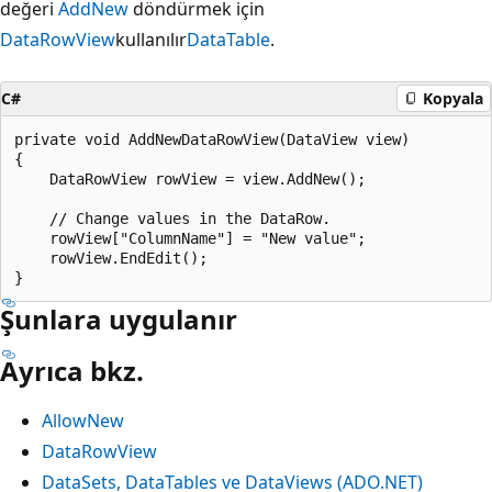
değeri
AddNew
döndürmek için
DataRowView
kullanılır
DataTable
.
C#
Kopyala
private void AddNewDataRowView(DataView view)

{

    DataRowView rowView = view.AddNew();

    // Change values in the DataRow.

    rowView["ColumnName"] = "New value";

    rowView.EndEdit();

Şunlara uygulanır
Ayrıca bkz.
AllowNew
DataRowView
DataSets, DataTables ve DataViews (ADO.NET)