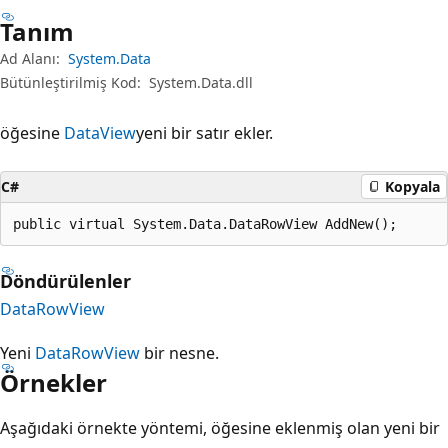
Tanım
Ad Alanı:
System.Data
Bütünleştirilmiş Kod:
System.Data.dll
öğesine
DataView
yeni bir satır ekler.
C#
Kopyala
public virtual System.Data.DataRowView AddNew();
Döndürülenler
DataRowView
Yeni
DataRowView
bir nesne.
Örnekler
Aşağıdaki örnekte yöntemi, öğesine eklenmiş olan yeni bir