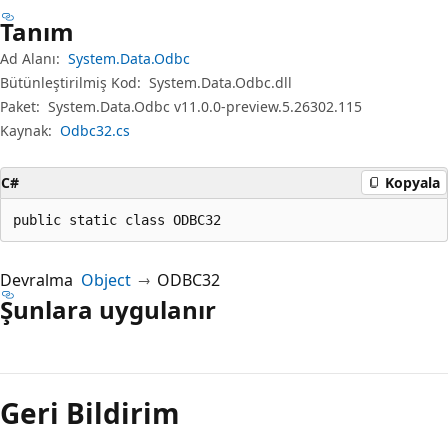
Tanım
Ad Alanı:
System.Data.Odbc
Bütünleştirilmiş Kod:
System.Data.Odbc.dll
Paket:
System.Data.Odbc v11.0.0-preview.5.26302.115
Kaynak:
Odbc32.cs
C#
Kopyala
public static class ODBC32
Devralma
Object
ODBC32
Şunlara uygulanır
Okuma
modu
Geri Bildirim
devre
dışı