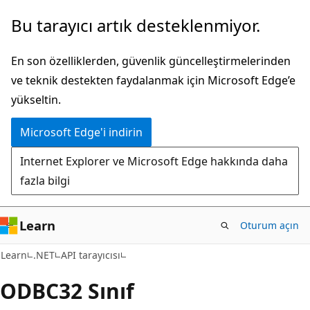
Ana
Sayfa
Bu tarayıcı artık desteklenmiyor.
içeriğe
içi
atla
gezintiye
En son özelliklerden, güvenlik güncelleştirmelerinden
atla
ve teknik destekten faydalanmak için Microsoft Edge’e
yükseltin.
Microsoft Edge'i indirin
Internet Explorer ve Microsoft Edge hakkında daha
fazla bilgi
Learn
Oturum açın
C#
Learn
.NET
API tarayıcısı
ODBC32 Sınıf