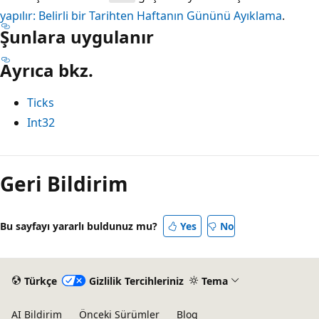
yapılır: Belirli bir Tarihten Haftanın Gününü Ayıklama
.
Şunlara uygulanır
Ayrıca bkz.
Ticks
Int32
Okuma
modu
Geri Bildirim
devre
dışı
Bu sayfayı yararlı buldunuz mu?
Yes
No
Türkçe
Gizlilik Tercihleriniz
Tema
AI Bildirim
Önceki Sürümler
Blog