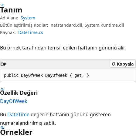
Tanım
Ad Alanı:
System
Bütünleştirilmiş Kodlar:
netstandard.dll, System.Runtime.dll
Kaynak:
DateTime.cs
Bu örnek tarafından temsil edilen haftanın gününü alır.
C#
Kopyala
public DayOfWeek DayOfWeek { get; }
Özellik Değeri
DayOfWeek
Bu
DateTime
değerin haftanın gününü gösteren
numaralandırılmış sabit.
Örnekler