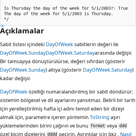
Is Thursday the day of the week for 5/1/2003?: True

The day of the week for 5/1/2003 is Thursday.

Açıklamalar
Sabit listesi içindeki
DayOfWeek
sabitlerin değeri ile
DayOfWeek.Sunday
DayOfWeek.Saturday
arasında değişir.
Bir tamsayıya dönüştürülürse, değeri sıfırdan (gösterir
DayOfWeek.Sunday
) altıya (gösterir
DayOfWeek.Saturday
)
kadar değişir.
DayOfWeek
özelliği numaralandırılmış bir sabit döndürür;
sistemin bölgesel ve dil ayarlarını yansıtmaz. Belirli bir tarih
için yerelleştirilmiş hafta içi adını temsil eden bir dizeyi
almak için, parametre içeren yöntemin
ToString
aşırı
yüklemelerinden birini çağırın ve bunu
veya
format
ddd
özel biçim dizelerini
geçirin. Ayrıntılar için bkz
. Nasıl
dddd