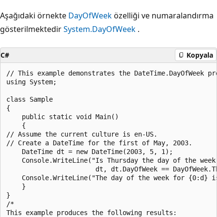
Aşağıdaki örnekte
DayOfWeek
özelliği ve numaralandırma
gösterilmektedir
System.DayOfWeek
.
C#
Kopyala
// This example demonstrates the DateTime.DayOfWeek pro
using System;

class Sample

{

    public static void Main()

    {

// Assume the current culture is en-US.

// Create a DateTime for the first of May, 2003.

    DateTime dt = new DateTime(2003, 5, 1);

    Console.WriteLine("Is Thursday the day of the week 
                       dt, dt.DayOfWeek == DayOfWeek.Th
    Console.WriteLine("The day of the week for {0:d} is
    }

}

/*

This example produces the following results:
