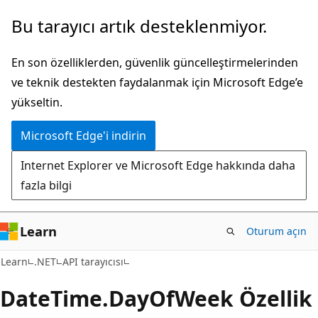
Ana
Sayfa
Bu tarayıcı artık desteklenmiyor.
içeriğe
içi
atla
gezintiye
En son özelliklerden, güvenlik güncelleştirmelerinden
atla
ve teknik destekten faydalanmak için Microsoft Edge’e
yükseltin.
Microsoft Edge'i indirin
Internet Explorer ve Microsoft Edge hakkında daha
fazla bilgi
Learn
Oturum açın
C#
Learn
.NET
API tarayıcısı
Date
Time.
Day
OfWeek Özellik