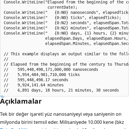
Console.WriteLine("Elapsed from the beginning of the ce
                   currentDate);

Console.WriteLine("   {0:N0} nanoseconds", elapsedTicks
Console.WriteLine("   {0:N0} ticks", elapsedTicks);

Console.WriteLine("   {0:N2} seconds", elapsedSpan.Tota
Console.WriteLine("   {0:N2} minutes", elapsedSpan.Tota
Console.WriteLine("   {0:N0} days, {1} hours, {2} minut
                  elapsedSpan.Days, elapsedSpan.Hours,

                  elapsedSpan.Minutes, elapsedSpan.Seco
// This example displays an output similar to the follo
//

// Elapsed from the beginning of the century to Thursda
//    595,448,498,171,000,000 nanoseconds

//    5,954,484,981,710,000 ticks

//    595,448,498.17 seconds

//    9,924,141.64 minutes

Açıklamalar
Tek bir değer işareti yüz nanosaniyeyi veya saniyenin on
milyonda birini temsil eder. Milisaniyede 10.000 kene (bkz