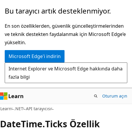
Ana
Sayfa
Bu tarayıcı artık desteklenmiyor.
içeriğe
içi
atla
gezintiye
En son özelliklerden, güvenlik güncelleştirmelerinden
atla
ve teknik destekten faydalanmak için Microsoft Edge’e
yükseltin.
Microsoft Edge'i indirin
Internet Explorer ve Microsoft Edge hakkında daha
fazla bilgi
Learn
Oturum açın
C#
Learn
.NET
API tarayıcısı
Date
Time.
Ticks Özellik