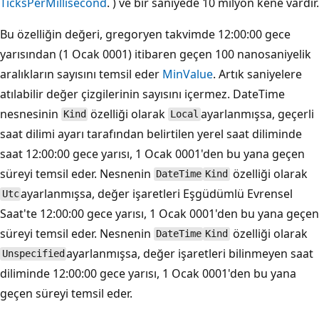
TicksPerMillisecond
. ) ve bir saniyede 10 milyon kene vardır.
Bu özelliğin değeri, gregoryen takvimde 12:00:00 gece
yarısından (1 Ocak 0001) itibaren geçen 100 nanosaniyelik
aralıkların sayısını temsil eder
MinValue
. Artık saniyelere
atılabilir değer çizgilerinin sayısını içermez. DateTime
nesnesinin
özelliği olarak
ayarlanmışsa, geçerli
Kind
Local
saat dilimi ayarı tarafından belirtilen yerel saat diliminde
saat 12:00:00 gece yarısı, 1 Ocak 0001'den bu yana geçen
süreyi temsil eder. Nesnenin
özelliği olarak
DateTime
Kind
ayarlanmışsa, değer işaretleri Eşgüdümlü Evrensel
Utc
Saat'te 12:00:00 gece yarısı, 1 Ocak 0001'den bu yana geçen
süreyi temsil eder. Nesnenin
özelliği olarak
DateTime
Kind
ayarlanmışsa, değer işaretleri bilinmeyen saat
Unspecified
diliminde 12:00:00 gece yarısı, 1 Ocak 0001'den bu yana
geçen süreyi temsil eder.