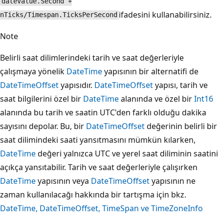
dateValue.Second +
ifadesini kullanabilirsiniz.
nTicks/Timespan.TicksPerSecond
Note
Belirli saat dilimlerindeki tarih ve saat değerleriyle
çalışmaya yönelik
DateTime
yapısının bir alternatifi de
DateTimeOffset
yapısıdır.
DateTimeOffset
yapısı, tarih ve
saat bilgilerini özel bir
DateTime
alanında ve özel bir
Int16
alanında bu tarih ve saatin UTC'den farklı olduğu dakika
sayısını depolar. Bu, bir
DateTimeOffset
değerinin belirli bir
saat dilimindeki saati yansıtmasını mümkün kılarken,
DateTime
değeri yalnızca UTC ve yerel saat diliminin saatini
açıkça yansıtabilir. Tarih ve saat değerleriyle çalışırken
DateTime
yapısının veya
DateTimeOffset
yapısının ne
zaman kullanılacağı hakkında bir tartışma için bkz.
DateTime, DateTimeOffset, TimeSpan ve TimeZoneInfo