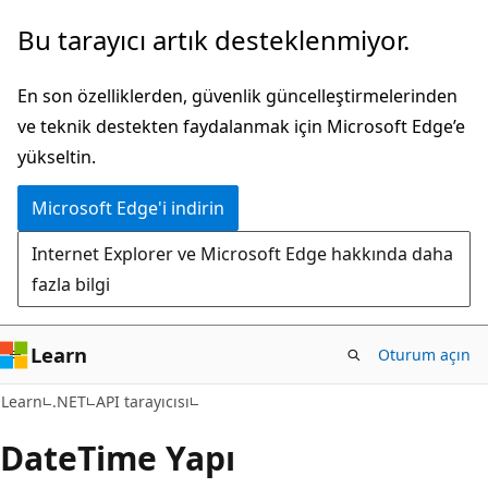
Ana
Sayfa
Bu tarayıcı artık desteklenmiyor.
içeriğe
içi
atla
gezintiye
En son özelliklerden, güvenlik güncelleştirmelerinden
atla
ve teknik destekten faydalanmak için Microsoft Edge’e
yükseltin.
Microsoft Edge'i indirin
Internet Explorer ve Microsoft Edge hakkında daha
fazla bilgi
Learn
Oturum açın
C#
Learn
.NET
API tarayıcısı
Date
Time Yapı