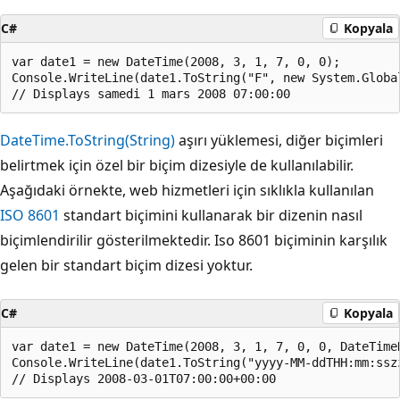
C#
Kopyala
var date1 = new DateTime(2008, 3, 1, 7, 0, 0);

Console.WriteLine(date1.ToString("F", new System.Global
DateTime.ToString(String)
aşırı yüklemesi, diğer biçimleri
belirtmek için özel bir biçim dizesiyle de kullanılabilir.
Aşağıdaki örnekte, web hizmetleri için sıklıkla kullanılan
ISO 8601
standart biçimini kullanarak bir dizenin nasıl
biçimlendirilir gösterilmektedir. Iso 8601 biçiminin karşılık
gelen bir standart biçim dizesi yoktur.
C#
Kopyala
var date1 = new DateTime(2008, 3, 1, 7, 0, 0, DateTimeK
Console.WriteLine(date1.ToString("yyyy-MM-ddTHH:mm:ssz