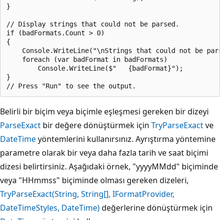
}

// Display strings that could not be parsed.

if (badFormats.Count > 0)

{

    Console.WriteLine("\nStrings that could not be pars
    foreach (var badFormat in badFormats)

        Console.WriteLine($"   {badFormat}");

}

Belirli bir biçim veya biçimle eşleşmesi gereken bir dizeyi
ParseExact
bir değere dönüştürmek için
TryParseExact
ve
DateTime
yöntemlerini kullanırsınız. Ayrıştırma yöntemine
parametre olarak bir veya daha fazla tarih ve saat biçimi
dizesi belirtirsiniz. Aşağıdaki örnek, "yyyyMMdd" biçiminde
veya "HHmmss" biçiminde olması gereken dizeleri,
TryParseExact(String, String[], IFormatProvider,
DateTimeStyles, DateTime)
değerlerine dönüştürmek için