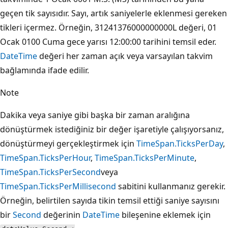
geçen tik sayısıdır. Sayı, artık saniyelerle eklenmesi gereken
tikleri içermez. Örneğin, 31241376000000000L değeri, 01
Ocak 0100 Cuma gece yarısı 12:00:00 tarihini temsil eder.
DateTime
değeri her zaman açık veya varsayılan takvim
bağlamında ifade edilir.
Note
Dakika veya saniye gibi başka bir zaman aralığına
dönüştürmek istediğiniz bir değer işaretiyle çalışıyorsanız,
dönüştürmeyi gerçekleştirmek için
TimeSpan.TicksPerDay
,
TimeSpan.TicksPerHour
,
TimeSpan.TicksPerMinute
,
TimeSpan.TicksPerSecond
veya
TimeSpan.TicksPerMillisecond
sabitini kullanmanız gerekir.
Örneğin, belirtilen sayıda tikin temsil ettiği saniye sayısını
bir
Second
değerinin
DateTime
bileşenine eklemek için