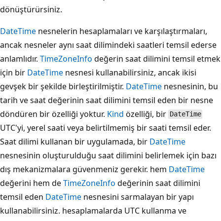
dönüştürürsiniz.
DateTime
nesnelerin hesaplamaları ve karşılaştırmaları,
ancak nesneler aynı saat dilimindeki saatleri temsil ederse
anlamlıdır.
TimeZoneInfo
değerin saat dilimini temsil etmek
için bir
DateTime
nesnesi kullanabilirsiniz, ancak ikisi
gevşek bir şekilde birleştirilmiştir.
DateTime
nesnesinin, bu
tarih ve saat değerinin saat dilimini temsil eden bir nesne
döndüren bir özelliği yoktur.
Kind
özelliği, bir
DateTime
UTC'yi, yerel saati veya belirtilmemiş bir saati temsil eder.
Saat dilimi kullanan bir uygulamada, bir
DateTime
nesnesinin oluşturulduğu saat dilimini belirlemek için bazı
dış mekanizmalara güvenmeniz gerekir. hem
DateTime
değerini hem de
TimeZoneInfo
değerinin saat dilimini
temsil eden
DateTime
nesnesini sarmalayan bir yapı
kullanabilirsiniz. hesaplamalarda UTC kullanma ve