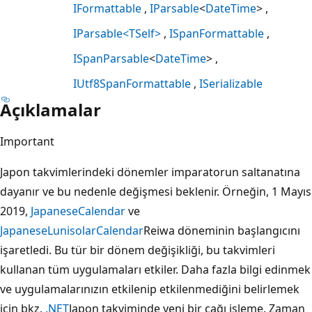
IFormattable
IParsable
<
DateTime
>
IParsable<TSelf>
ISpanFormattable
ISpanParsable
<
DateTime
>
IUtf8SpanFormattable
ISerializable
Açıklamalar
Important
Japon takvimlerindeki dönemler imparatorun saltanatına
dayanır ve bu nedenle değişmesi beklenir. Örneğin, 1 Mayıs
2019,
JapaneseCalendar
ve
JapaneseLunisolarCalendar
Reiwa döneminin başlangıcını
işaretledi. Bu tür bir dönem değişikliği, bu takvimleri
kullanan tüm uygulamaları etkiler. Daha fazla bilgi edinmek
ve uygulamalarınızın etkilenip etkilenmediğini belirlemek
için bkz.
.NET
Japon takviminde yeni bir çağı işleme. Zaman