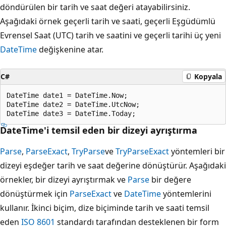
döndürülen bir tarih ve saat değeri atayabilirsiniz.
Aşağıdaki örnek geçerli tarih ve saati, geçerli Eşgüdümlü
Evrensel Saat (UTC) tarih ve saatini ve geçerli tarihi üç yeni
DateTime
değişkenine atar.
C#
Kopyala
DateTime date1 = DateTime.Now;

DateTime date2 = DateTime.UtcNow;

DateTime'i temsil eden bir dizeyi ayrıştırma
Parse
,
ParseExact
,
TryParse
ve
TryParseExact
yöntemleri bir
dizeyi eşdeğer tarih ve saat değerine dönüştürür. Aşağıdaki
örnekler, bir dizeyi ayrıştırmak ve
Parse
bir değere
dönüştürmek için
ParseExact
ve
DateTime
yöntemlerini
kullanır. İkinci biçim, dize biçiminde tarih ve saati temsil
eden
ISO 8601
standardı tarafından desteklenen bir form