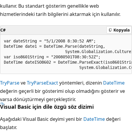
kullanır. Bu standart gösterim genellikle web
hizmetlerindeki tarih bilgilerini aktarmak için kullanılır.
C#
Kopyala
var dateString = "5/1/2008 8:30:52 AM";

DateTime date1 = DateTime.Parse(dateString,

                          System.Globalization.CultureI
var iso8601String = "20080501T08:30:52Z";

DateTime dateISO8602 = DateTime.ParseExact(iso8601Strin
TryParse
ve
TryParseExact
yöntemleri, dizenin
DateTime
değerin geçerli bir gösterimi olup olmadığını gösterir ve
varsa dönüştürmeyi gerçekleştirir.
Visual Basic için dile özgü söz dizimi
Aşağıdaki Visual Basic deyimi yeni bir
DateTime
değeri
başlatır.