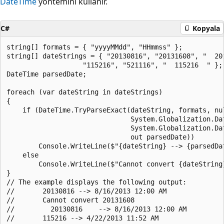
DateTime
yöntemini kullanır.
C#
Kopyala
string[] formats = { "yyyyMMdd", "HHmmss" };

string[] dateStrings = { "20130816", "20131608", "  201
                   "115216", "521116", "  115216  " };

DateTime parsedDate;

foreach (var dateString in dateStrings)

{

    if (DateTime.TryParseExact(dateString, formats, nul
                               System.Globalization.Dat
                               System.Globalization.Dat
                               out parsedDate))

        Console.WriteLine($"{dateString} --> {parsedDat
    else

        Console.WriteLine($"Cannot convert {dateString}
}

// The example displays the following output:

//       20130816 --> 8/16/2013 12:00 AM

//       Cannot convert 20131608

//         20130816    --> 8/16/2013 12:00 AM

//       115216 --> 4/22/2013 11:52 AM
