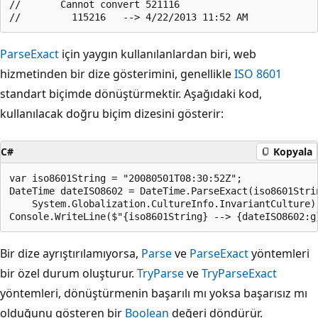
//       Cannot convert 521116

ParseExact
için yaygın kullanılanlardan biri, web
hizmetinden bir dize gösterimini, genellikle
ISO 8601
standart biçimde dönüştürmektir. Aşağıdaki kod,
kullanılacak doğru biçim dizesini gösterir:
C#
Kopyala
var iso8601String = "20080501T08:30:52Z";

DateTime dateISO8602 = DateTime.ParseExact(iso8601Strin
    System.Globalization.CultureInfo.InvariantCulture);
Bir dize ayrıştırılamıyorsa,
Parse
ve
ParseExact
yöntemleri
bir özel durum oluşturur.
TryParse
ve
TryParseExact
yöntemleri, dönüştürmenin başarılı mı yoksa başarısız mı
olduğunu gösteren bir
Boolean
değeri döndürür.