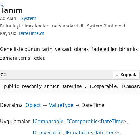
Tanım
Ad Alanı:
System
Bütünleştirilmiş Kodlar:
netstandard.dll, System.Runtime.dll
Kaynak:
DateTime.cs
Genellikle günün tarihi ve saati olarak ifade edilen bir anlık
zamanı temsil eder.
C#
Kopyala
public readonly struct DateTime : IComparable, ICompar
Devralma
Object
ValueType
DateTime
Uygulamalar
IComparable
IComparable
<
DateTime
>
IConvertible
IEquatable
<
DateTime
>