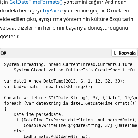
için
GetDateTimeFormats()
yöntemini çağırır. Ardından
dizideki her öğeyi
TryParse
yöntemine geçirir. Örnekten
elde edilen çıktı, ayrıştırma yönteminin kültüre özgü tarih
ve saat dizelerinin her birini başarıyla dönüştürdüğünü
gösterir.
C#
Kopyala
System.Threading.Thread.CurrentThread.CurrentCulture =

    System.Globalization.CultureInfo.CreateSpecificCult
var date1 = new DateTime(2013, 6, 1, 12, 32, 30);

var badFormats = new List<String>();

Console.WriteLine($"{"Date String",-37} {"Date",-19}\n"
foreach (var dateString in date1.GetDateTimeFormats())

{

    DateTime parsedDate;

    if (DateTime.TryParse(dateString, out parsedDate))

        Console.WriteLine($"{dateString,-37} {DateTime.
    else

        badFormats.Add(dateString);
