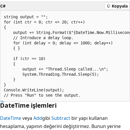
C#
Kopyala
string output = "";

for (int ctr = 0; ctr <= 20; ctr++)

{

    output += String.Format($"{DateTime.Now.Millisecond
    // Introduce a delay loop.

    for (int delay = 0; delay <= 1000; delay++)

    { }

    if (ctr == 10)

    {

        output += "Thread.Sleep called...\n";

        System.Threading.Thread.Sleep(5);

    }

}

Console.WriteLine(output);

DateTime işlemleri
DateTime
veya
Add
gibi
Subtract
bir yapı kullanan
hesaplama, yapının değerini değiştirmez. Bunun yerine