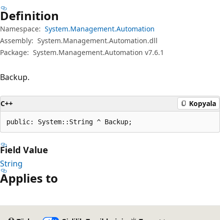
Definition
Namespace:
System.Management.Automation
Assembly:
System.Management.Automation.dll
Package:
System.Management.Automation v7.6.1
Backup.
C++
Kopyala
public: System::String ^ Backup;
Field Value
String
Applies to
Okuma
modu