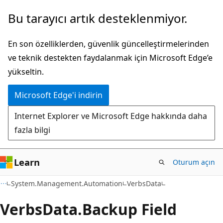
Ana
Sayfa
Bu tarayıcı artık desteklenmiyor.
içeriğe
içi
atla
gezintiye
En son özelliklerden, güvenlik güncelleştirmelerinden
atla
ve teknik destekten faydalanmak için Microsoft Edge’e
yükseltin.
Microsoft Edge'i indirin
Internet Explorer ve Microsoft Edge hakkında daha
fazla bilgi
Learn
Oturum açın
C++
System.Management.Automation
VerbsData
Verbs
Data.
Backup Field