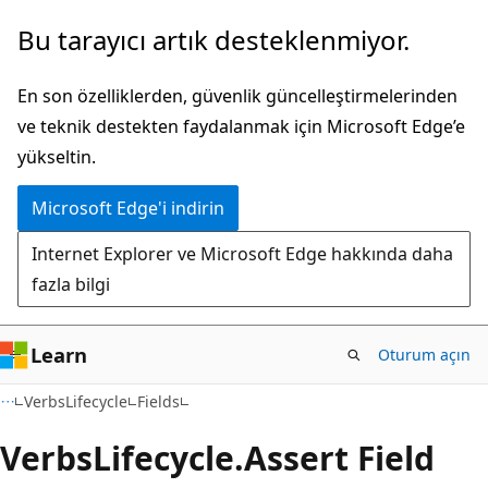
Ana
Sayfa
Bu tarayıcı artık desteklenmiyor.
içeriğe
içi
atla
gezintiye
En son özelliklerden, güvenlik güncelleştirmelerinden
atla
ve teknik destekten faydalanmak için Microsoft Edge’e
yükseltin.
Microsoft Edge'i indirin
Internet Explorer ve Microsoft Edge hakkında daha
fazla bilgi
Learn
Oturum açın
C++
VerbsLifecycle
Fields
Verbs
Lifecycle.
Assert Field