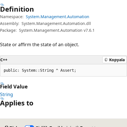
Definition
Namespace:
System.Management.Automation
Assembly:
System.Management.Automation.dll
Package:
System.Management.Automation v7.6.1
State or affirm the state of an object.
C++
Kopyala
public: System::String ^ Assert;
Field Value
String
Applies to
Okuma
modu