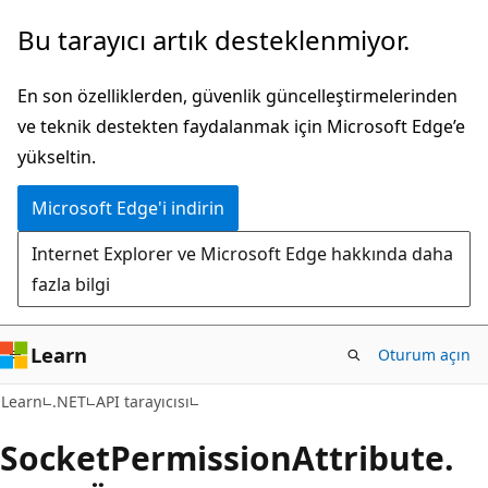
Ana
Sayfa
Bu tarayıcı artık desteklenmiyor.
içeriğe
içi
atla
gezintiye
En son özelliklerden, güvenlik güncelleştirmelerinden
atla
ve teknik destekten faydalanmak için Microsoft Edge’e
yükseltin.
Microsoft Edge'i indirin
Internet Explorer ve Microsoft Edge hakkında daha
fazla bilgi
Learn
Oturum açın
C#
Learn
.NET
API tarayıcısı
Socket
Permission
Attribute.