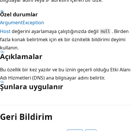
Özel durumlar
ArgumentException
Host
değerini ayarlamaya çalıştığınızda değil
. Birden
null
fazla konak belirtmek için ek bir öznitelik bildirimi deyimi
kullanın.
Açıklamalar
Bu özellik bir kez yazılır ve bu iznin geçerli olduğu Etki Alanı
Adı Hizmetleri (DNS) ana bilgisayar adını belirtir.
Şunlara uygulanır
Okuma
modu
Geri Bildirim
devre
dışı