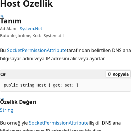
Host Özellik
Tanım
Ad Alanı:
System.Net
Bütünleştirilmiş Kod:
System.dll
Bu
SocketPermissionAttribute
tarafından belirtilen DNS ana
bilgisayar adını veya IP adresini alır veya ayarlar.
C#
Kopyala
public string Host { get; set; }
Özellik Değeri
String
Bu örneğiyle
SocketPermissionAttribute
ilişkili DNS ana
bilgisayar adını veya IP adresini içeren bir dize.