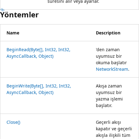
süresini alır veya ayarlar.
Yöntemler
Name
Description
BeginRead(Byte[], Int32, Int32,
'den zaman
AsyncCallback, Object)
uyumsuz bir
okuma başlatır
NetworkStream
.
BeginWrite(Byte[], Int32, Int32,
Akışa zaman
AsyncCallback, Object)
uyumsuz bir
yazma işlemi
başlatır.
Close()
Geçerli akışı
kapatır ve geçerli
akışla ilişkili tüm