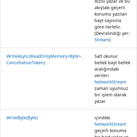
dizisi yazar ve bu
akıştaki geçerli
konumu yazılan
bayt sayısına
göre ilerletir.
(Devralındığı yer:
Stream
)
WriteAsync(ReadOnlyMemory<Byte>,
Salt okunur
CancellationToken)
bellek bayt bellek
aralığındaki
verileri
NetworkStream
zaman uyumsuz
bir işlem olarak
yazar.
WriteByte(Byte)
içindeki
NetworkStream
geçerli konuma
bir bayt yazar ve