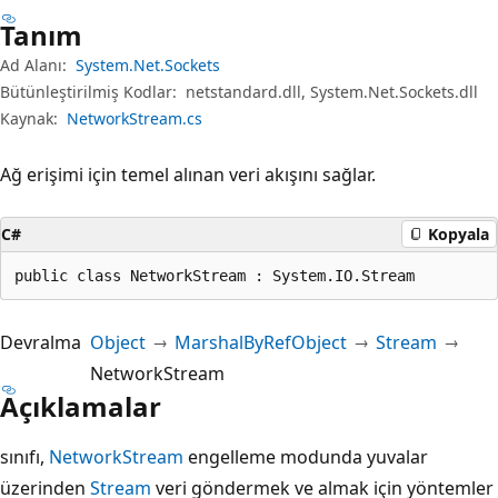
Tanım
Ad Alanı:
System.Net.Sockets
Bütünleştirilmiş Kodlar:
netstandard.dll, System.Net.Sockets.dll
Kaynak:
NetworkStream.cs
Ağ erişimi için temel alınan veri akışını sağlar.
C#
Kopyala
public class NetworkStream : System.IO.Stream
Devralma
Object
MarshalByRefObject
Stream
NetworkStream
Açıklamalar
sınıfı,
NetworkStream
engelleme modunda yuvalar
üzerinden
Stream
veri göndermek ve almak için yöntemler