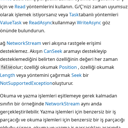
için ve
Read
yöntemlerini kullanın. G/Ç'nizi zaman uyumsuz
olarak işlemek istiyorsanız veya
Task
tabanlı yöntemleri
ValueTask
ve
ReadAsync
kullanmayı
WriteAsync
göz
önünde bulundurun.
ağ
NetworkStream
veri akışına rastgele erişimi
desteklemez. Akışın
CanSeek
aramayı destekleyip
desteklemediğini belirten özelliğinin değeri her zaman
olur; özelliği okumak
Position
, özelliği okumak
false
Length
veya yöntemini çağırmak
Seek
bir
NotSupportedException
oluşturur.
Okuma ve yazma işlemleri eşitlemeye gerek kalmadan
sınıfın bir örneğinde
NetworkStream
aynı anda
gerçekleştirilebilir. Yazma işlemleri için benzersiz bir iş
parçacığı ve okuma işlemleri için benzersiz bir iş parçacığı
olduğu sürece, okuma ve yazma iş parçacıkları arasında