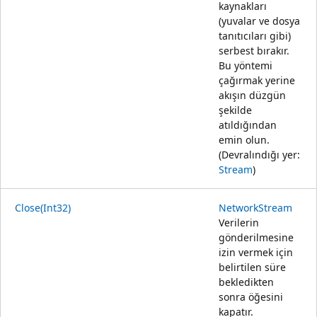
kaynakları
(yuvalar ve dosya
tanıtıcıları gibi)
serbest bırakır.
Bu yöntemi
çağırmak yerine
akışın düzgün
şekilde
atıldığından
emin olun.
(Devralındığı yer:
Stream
)
Close(Int32)
NetworkStream
Verilerin
gönderilmesine
izin vermek için
belirtilen süre
bekledikten
sonra öğesini
kapatır.