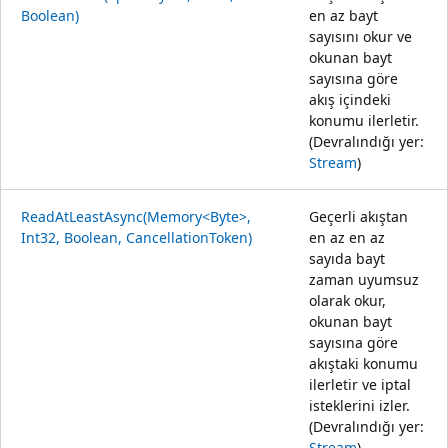
Boolean)
en az bayt
sayısını okur ve
okunan bayt
sayısına göre
akış içindeki
konumu ilerletir.
(Devralındığı yer:
Stream
)
ReadAtLeastAsync(Memory<Byte>,
Geçerli akıştan
Int32, Boolean, CancellationToken)
en az en az
sayıda bayt
zaman uyumsuz
olarak okur,
okunan bayt
sayısına göre
akıştaki konumu
ilerletir ve iptal
isteklerini izler.
(Devralındığı yer:
Stream
)