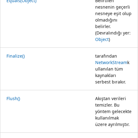
Equals(Object)
Belirtilen
nesnenin geçerli
nesneye eşit olup
olmadığını
belirler.
(Devralındığı yer:
Object
)
Finalize()
tarafından
NetworkStream
k
ullanılan tüm
kaynakları
serbest bırakır.
Flush()
Akıştan verileri
temizler. Bu
yöntem gelecekte
kullanılmak
üzere ayrılmıştır.