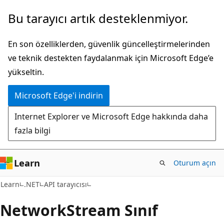
Ana
Sayfa
Bu tarayıcı artık desteklenmiyor.
içeriğe
içi
atla
gezintiye
En son özelliklerden, güvenlik güncelleştirmelerinden
atla
ve teknik destekten faydalanmak için Microsoft Edge’e
yükseltin.
Microsoft Edge'i indirin
Internet Explorer ve Microsoft Edge hakkında daha
fazla bilgi
Learn
Oturum açın
C#
Learn
.NET
API tarayıcısı
Network
Stream Sınıf