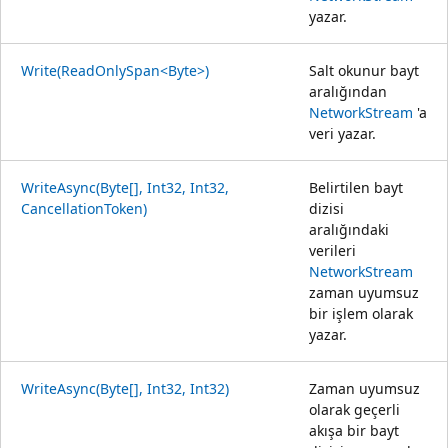
yazar.
Write(ReadOnlySpan<Byte>)
Salt okunur bayt
aralığından
NetworkStream
'a
veri yazar.
WriteAsync(Byte[], Int32, Int32,
Belirtilen bayt
CancellationToken)
dizisi
aralığındaki
verileri
NetworkStream
zaman uyumsuz
bir işlem olarak
yazar.
WriteAsync(Byte[], Int32, Int32)
Zaman uyumsuz
olarak geçerli
akışa bir bayt