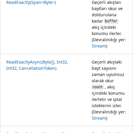
ReadExactly(Span<Byte>)
Geçerli akıştan
baytları okur ve
doldurulana
kadar
buffer
akış içindeki
konumu ilerler.
(Devralındığı yer:
Stream
)
ReadExactlyAsync(Byte[], Int32,
Geçerli akıştaki
Int32, CancellationToken)
bayt sayısını
zaman uyumsuz
olarak okur
, akış
count
içindeki konumu
ilerletir ve iptal
isteklerini izler.
(Devralındığı yer:
Stream
)