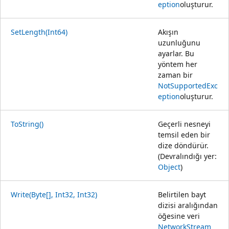
eption
oluşturur.
SetLength(Int64)
Akışın
uzunluğunu
ayarlar. Bu
yöntem her
zaman bir
NotSupportedExc
eption
oluşturur.
ToString()
Geçerli nesneyi
temsil eden bir
dize döndürür.
(Devralındığı yer:
Object
)
Write(Byte[], Int32, Int32)
Belirtilen bayt
dizisi aralığından
öğesine veri
NetworkStream