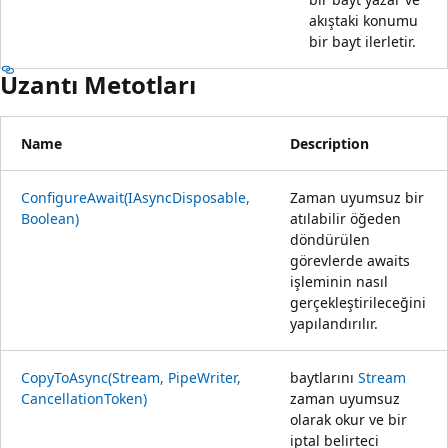
akıştaki konumu
bir bayt ilerletir.
Uzantı Metotları
Name
Description
ConfigureAwait(IAsyncDisposable,
Zaman uyumsuz bir
Boolean)
atılabilir öğeden
döndürülen
görevlerde awaits
işleminin nasıl
gerçekleştirileceğini
yapılandırılır.
CopyToAsync(Stream, PipeWriter,
baytlarını
Stream
CancellationToken)
zaman uyumsuz
olarak okur ve bir
iptal belirteci