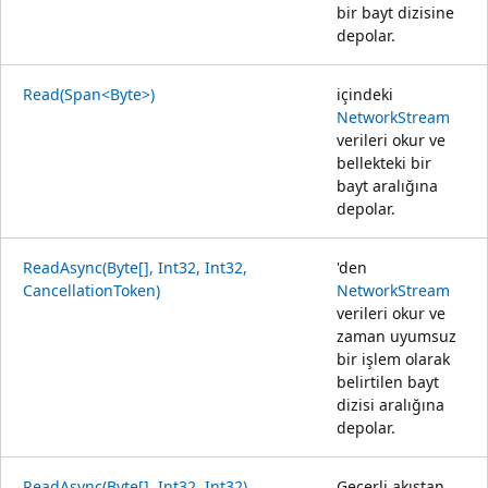
bir bayt dizisine
depolar.
Read(Span<Byte>)
içindeki
NetworkStream
verileri okur ve
bellekteki bir
bayt aralığına
depolar.
ReadAsync(Byte[], Int32, Int32,
'den
CancellationToken)
NetworkStream
verileri okur ve
zaman uyumsuz
bir işlem olarak
belirtilen bayt
dizisi aralığına
depolar.
ReadAsync(Byte[], Int32, Int32)
Geçerli akıştan