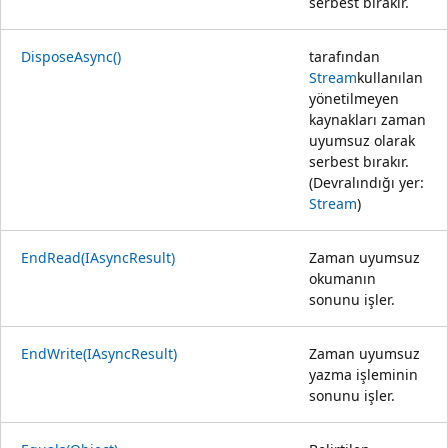
serbest bırakır.
DisposeAsync()
tarafından
Stream
kullanılan
yönetilmeyen
kaynakları zaman
uyumsuz olarak
serbest bırakır.
(Devralındığı yer:
Stream
)
EndRead(IAsyncResult)
Zaman uyumsuz
okumanın
sonunu işler.
EndWrite(IAsyncResult)
Zaman uyumsuz
yazma işleminin
sonunu işler.