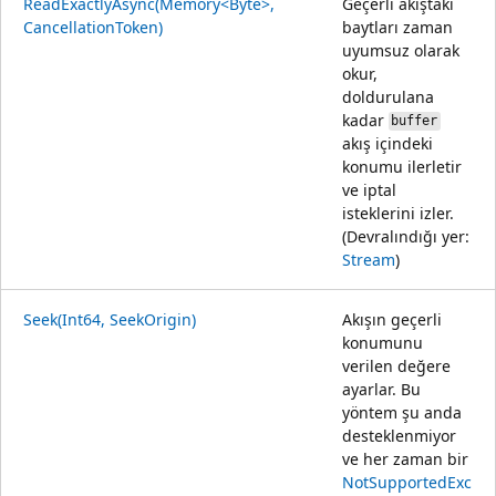
ReadExactlyAsync(Memory<Byte>,
Geçerli akıştaki
CancellationToken)
baytları zaman
uyumsuz olarak
okur,
doldurulana
kadar
buffer
akış içindeki
konumu ilerletir
ve iptal
isteklerini izler.
(Devralındığı yer:
Stream
)
Seek(Int64, SeekOrigin)
Akışın geçerli
konumunu
verilen değere
ayarlar. Bu
yöntem şu anda
desteklenmiyor
ve her zaman bir
NotSupportedExc