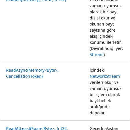
zaman uyumsuz
olarak bir bayt
dizisi okur ve
okunan bayt
sayısına göre
akış içindeki
konumu ilerletir.
(Devralındığı yer:
Stream
)
ReadAsync(Memory<Byte>,
içindeki
CancellationToken)
NetworkStream
verileri okur ve
zaman uyumsuz
bir işlem olarak
bayt bellek
aralığında
depolar.
ReadAtLeast(Span<Byte>, Int32,
Geçerli akıştan