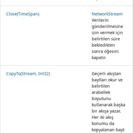
Close(TimeSpan)
NetworkStream
Verilerin
gönderilmesine
izin vermek için
belirtilen süre
bekledikten
sonra öğesini
kapatır.
CopyTo(Stream, Int32)
Geçerli akıştan
baytları okur ve
belirtilen
arabellek
boyutunu
kullanarak başka
bir akışa yazar.
Her iki akış
konumu da
kopyalanan bayt