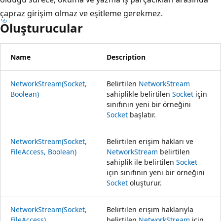
çapraz girişim olmaz ve eşitleme gerekmez.
Oluşturucular
Name
Description
NetworkStream(Socket,
Belirtilen
NetworkStream
Boolean)
sahiplikle belirtilen
Socket
için
sınıfının yeni bir örneğini
Socket
başlatır.
NetworkStream(Socket,
Belirtilen erişim hakları ve
FileAccess, Boolean)
NetworkStream
belirtilen
sahiplik ile belirtilen
Socket
için sınıfının yeni bir örneğini
Socket
oluşturur.
NetworkStream(Socket,
Belirtilen erişim haklarıyla
FileAccess)
belirtilen
NetworkStream
için