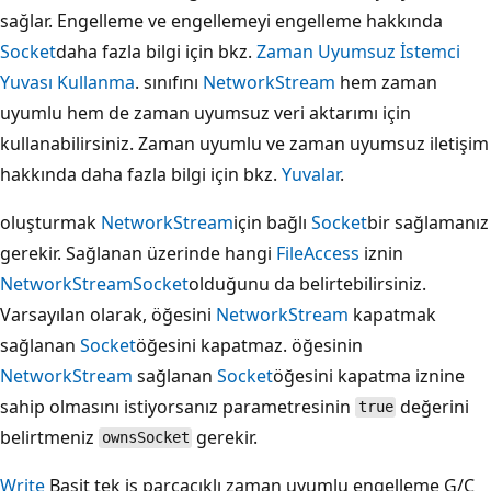
sağlar. Engelleme ve engellemeyi engelleme hakkında
Socket
daha fazla bilgi için bkz.
Zaman Uyumsuz İstemci
Yuvası Kullanma
. sınıfını
NetworkStream
hem zaman
uyumlu hem de zaman uyumsuz veri aktarımı için
kullanabilirsiniz. Zaman uyumlu ve zaman uyumsuz iletişim
hakkında daha fazla bilgi için bkz.
Yuvalar
.
oluşturmak
NetworkStream
için bağlı
Socket
bir sağlamanız
gerekir. Sağlanan üzerinde hangi
FileAccess
iznin
NetworkStream
Socket
olduğunu da belirtebilirsiniz.
Varsayılan olarak, öğesini
NetworkStream
kapatmak
sağlanan
Socket
öğesini kapatmaz. öğesinin
NetworkStream
sağlanan
Socket
öğesini kapatma iznine
sahip olmasını istiyorsanız parametresinin
değerini
true
belirtmeniz
gerekir.
ownsSocket
Write
Basit tek iş parçacıklı zaman uyumlu engelleme G/Ç