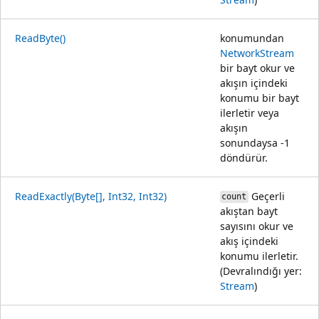
ReadByte()
konumundan
NetworkStream
bir bayt okur ve
akışın içindeki
konumu bir bayt
ilerletir veya
akışın
sonundaysa -1
döndürür.
ReadExactly(Byte[], Int32, Int32)
Geçerli
count
akıştan bayt
sayısını okur ve
akış içindeki
konumu ilerletir.
(Devralındığı yer:
Stream
)