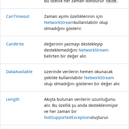
Bu özellik her zaman döndürür
.
false
CanTimeout
Zaman aşımı özelliklerinin için
NetworkStream
kullanılabilir olup
olmadığını gösterir.
CanWrite
değerinin yazmayı destekleyip
desteklemediğini
NetworkStream
belirten bir değer alır.
DataAvailable
üzerinde verilerin hemen okunacak
şekilde kullanılabilir
NetworkStream
olup olmadığını gösteren bir değer alır.
Length
Akışta bulunan verilerin uzunluğunu
alır. Bu özellik şu anda desteklenmiyor
ve her zaman bir
NotSupportedException
oluşturur.