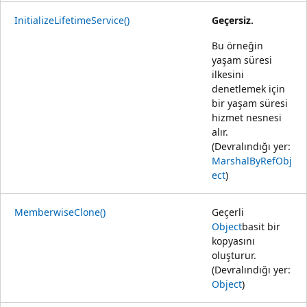
InitializeLifetimeService()
Geçersiz.
Bu örneğin
yaşam süresi
ilkesini
denetlemek için
bir yaşam süresi
hizmet nesnesi
alır.
(Devralındığı yer:
MarshalByRefObj
ect
)
MemberwiseClone()
Geçerli
Object
basit bir
kopyasını
oluşturur.
(Devralındığı yer:
Object
)