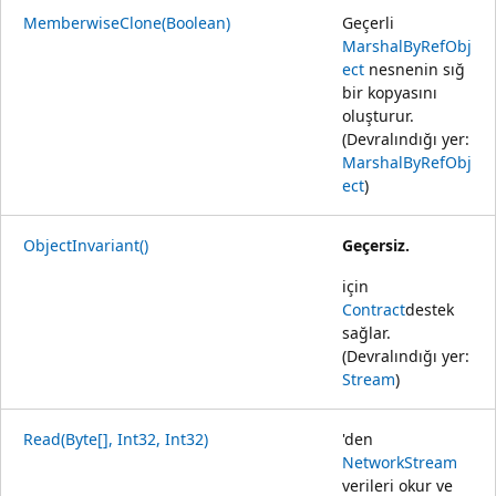
MemberwiseClone(Boolean)
Geçerli
MarshalByRefObj
ect
nesnenin sığ
bir kopyasını
oluşturur.
(Devralındığı yer:
MarshalByRefObj
ect
)
ObjectInvariant()
Geçersiz.
için
Contract
destek
sağlar.
(Devralındığı yer:
Stream
)
Read(Byte[], Int32, Int32)
'den
NetworkStream
verileri okur ve