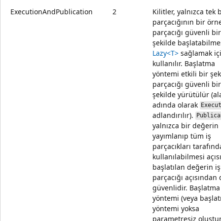
ExecutionAndPublication
2
Kilitler, yalnızca tek b
parçacığının bir örne
parçacığı güvenli bir
şekilde başlatabilme
Lazy<T>
sağlamak iç
kullanılır. Başlatma
yöntemi etkili bir şek
parçacığı güvenli bir
şekilde yürütülür (al
adında olarak
Execu
adlandırılır).
Publica
yalnızca bir değerin
yayımlanıp tüm iş
parçacıkları tarafın
kullanılabilmesi açı
başlatılan değerin iş
parçacığı açısından 
güvenlidir. Başlatma
yöntemi (veya başla
yöntemi yoksa
parametresiz oluştu