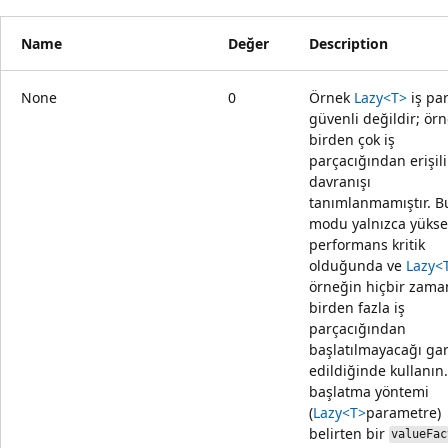
Name
Değer
Description
None
0
Örnek
Lazy<T>
iş par
güvenli değildir; ör
birden çok iş
parçacığından erişili
davranışı
tanımlanmamıştır. B
modu yalnızca yükse
performans kritik
olduğunda ve
Lazy<
örneğin hiçbir zama
birden fazla iş
parçacığından
başlatılmayacağı gar
edildiğinde kullanın.
başlatma yöntemi
(
Lazy<T>
parametre)
belirten bir
valueFac