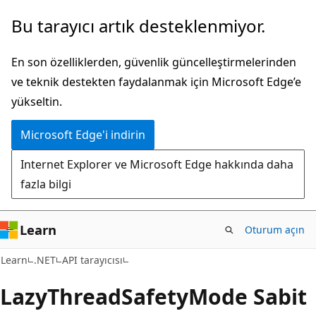
Ana
Sayfa
Bu tarayıcı artık desteklenmiyor.
içeriğe
içi
atla
gezintiye
En son özelliklerden, güvenlik güncelleştirmelerinden
atla
ve teknik destekten faydalanmak için Microsoft Edge’e
yükseltin.
Microsoft Edge'i indirin
Internet Explorer ve Microsoft Edge hakkında daha
fazla bilgi
Learn
Oturum açın
C#
Learn
.NET
API tarayıcısı
Lazy
Thread
Safety
Mode Sabit