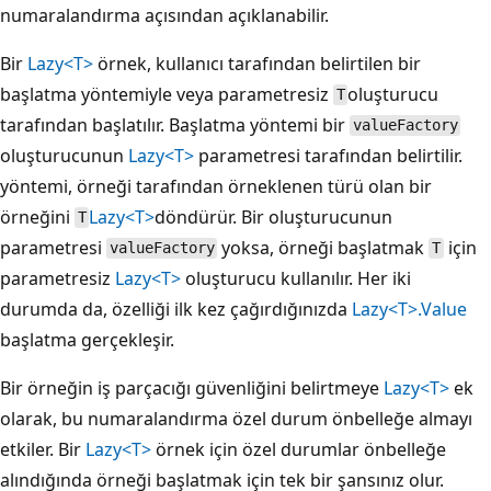
numaralandırma açısından açıklanabilir.
Bir
Lazy<T>
örnek, kullanıcı tarafından belirtilen bir
başlatma yöntemiyle veya parametresiz
oluşturucu
T
tarafından başlatılır. Başlatma yöntemi bir
valueFactory
oluşturucunun
Lazy<T>
parametresi tarafından belirtilir.
yöntemi, örneği tarafından örneklenen türü olan bir
örneğini
Lazy<T>
döndürür. Bir oluşturucunun
T
parametresi
yoksa, örneği başlatmak
için
valueFactory
T
parametresiz
Lazy<T>
oluşturucu kullanılır. Her iki
durumda da, özelliği ilk kez çağırdığınızda
Lazy<T>.Value
başlatma gerçekleşir.
Bir örneğin iş parçacığı güvenliğini belirtmeye
Lazy<T>
ek
olarak, bu numaralandırma özel durum önbelleğe almayı
etkiler. Bir
Lazy<T>
örnek için özel durumlar önbelleğe
alındığında örneği başlatmak için tek bir şansınız olur.