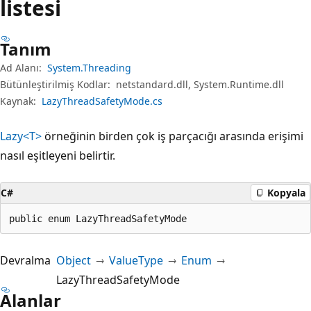
listesi
Tanım
Ad Alanı:
System.Threading
Bütünleştirilmiş Kodlar:
netstandard.dll, System.Runtime.dll
Kaynak:
LazyThreadSafetyMode.cs
Lazy<T>
örneğinin birden çok iş parçacığı arasında erişimi
nasıl eşitleyeni belirtir.
C#
Kopyala
public enum LazyThreadSafetyMode
Devralma
Object
ValueType
Enum
LazyThreadSafetyMode
Alanlar