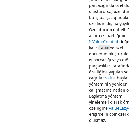
parçacığında özel 
oluşturursa, özel d
bu iş parçacığındak
özelliğin dışına yayılı
Özel durum önbelle
alınmaz. özelliğinin
IsValueCreated
değe
kalır
ve özel
false
durumun oluşturul
iş parçacığı veya diğ
parçacıkları tarafın
özelliğine yapılan so
çağrılar
Value
başla
yönteminin yeniden
çalışmasına neden ol
Başlatma yöntemi
yinelemeli olarak ör
özelliğine
Value
Lazy
erişirse, hiçbir özel
oluşmaz.