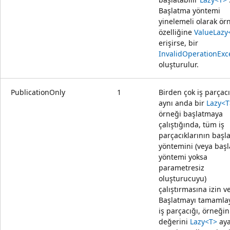
Başlatma yöntemi
yinelemeli olarak ör
özelliğine
Value
Lazy
erişirse, bir
InvalidOperationExc
oluşturulur.
PublicationOnly
1
Birden çok iş parçacı
aynı anda bir
Lazy<T
örneği başlatmaya
çalıştığında, tüm iş
parçacıklarının başl
yöntemini (veya baş
yöntemi yoksa
parametresiz
oluşturucuyu)
çalıştırmasına izin ver
Başlatmayı tamamlay
iş parçacığı, örneğin
değerini
Lazy<T>
aya