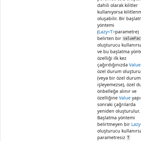
dahili olarak kilitler
kullanıyorsa kilitlen
oluşabilir. Bir başla
yöntemi
(
Lazy<T>
parametre)
belirten bir
valueFac
oluşturucu kullanırs
ve bu başlatma yön
özelliği ilk kez
çağırdığınızda
Value
özel durum oluşturu
(veya bir özel duru
işleyemezse), özel 
önbelleğe alınır ve
özelliğine
Value
yapı
sonraki çağrılarda
yeniden oluşturulur.
Başlatma yöntemi
belirtmeyen bir
Lazy
oluşturucu kullanırs
parametresiz
T