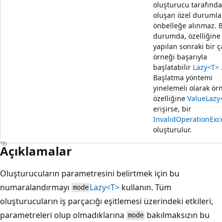
oluşturucu tarafınd
oluşan özel durumla
önbelleğe alınmaz. 
durumda, özelliğin
yapılan sonraki bir ç
örneği başarıyla
başlatabilir
Lazy<T>
Başlatma yöntemi
yinelemeli olarak ör
özelliğine
Value
Lazy
erişirse, bir
InvalidOperationExc
oluşturulur.
Açıklamalar
Oluşturucuların parametresini belirtmek için bu
numaralandırmayı
Lazy<T>
kullanın. Tüm
mode
oluşturucuların iş parçacığı eşitlemesi üzerindeki etkileri,
parametreleri olup olmadıklarına
bakılmaksızın bu
mode