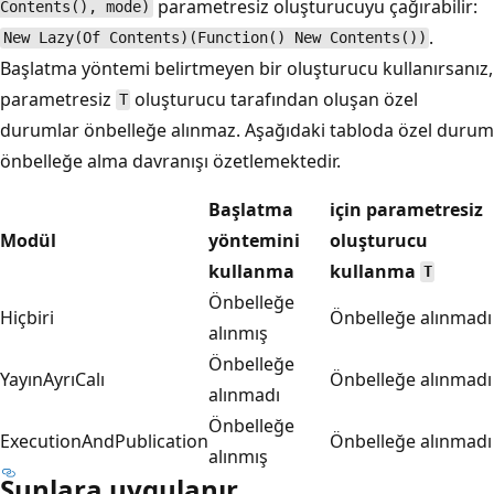
parametresiz oluşturucuyu çağırabilir:
Contents(), mode)
.
New Lazy(Of Contents)(Function() New Contents())
Başlatma yöntemi belirtmeyen bir oluşturucu kullanırsanız,
parametresiz
oluşturucu tarafından oluşan özel
T
durumlar önbelleğe alınmaz. Aşağıdaki tabloda özel durum
önbelleğe alma davranışı özetlemektedir.
Başlatma
için parametresiz
Modül
yöntemini
oluşturucu
kullanma
kullanma
T
Önbelleğe
Hiçbiri
Önbelleğe alınmadı
alınmış
Önbelleğe
YayınAyrıCalı
Önbelleğe alınmadı
alınmadı
Önbelleğe
ExecutionAndPublication
Önbelleğe alınmadı
alınmış
Şunlara uygulanır