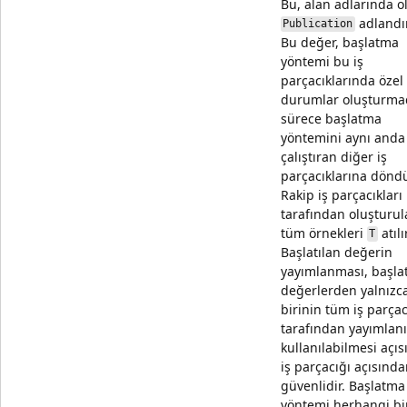
Bu, alan adlarında o
adlandırı
Publication
Bu değer, başlatma
yöntemi bu iş
parçacıklarında özel
durumlar oluşturma
sürece başlatma
yöntemini aynı anda
çalıştıran diğer iş
parçacıklarına döndü
Rakip iş parçacıkları
tarafından oluşturu
tüm örnekleri
atılır
T
Başlatılan değerin
yayımlanması, başlat
değerlerden yalnızc
birinin tüm iş parçac
tarafından yayımlan
kullanılabilmesi açı
iş parçacığı açısınd
güvenlidir. Başlatma
yöntemi herhangi bir