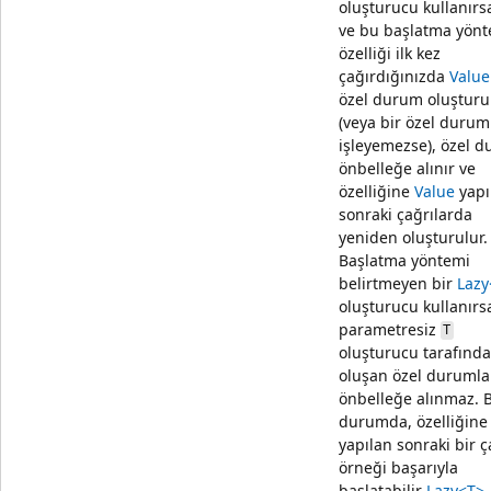
oluşturucu kullanırs
ve bu başlatma yön
özelliği ilk kez
çağırdığınızda
Value
özel durum oluşturu
(veya bir özel duru
işleyemezse), özel 
önbelleğe alınır ve
özelliğine
Value
yapı
sonraki çağrılarda
yeniden oluşturulur.
Başlatma yöntemi
belirtmeyen bir
Lazy
oluşturucu kullanırs
parametresiz
T
oluşturucu tarafınd
oluşan özel durumla
önbelleğe alınmaz. 
durumda, özelliğin
yapılan sonraki bir ç
örneği başarıyla
başlatabilir
Lazy<T>