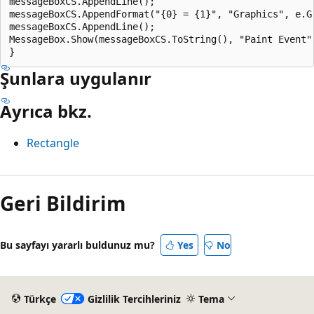
messageBoxCS.AppendLine();

messageBoxCS.AppendFormat("{0} = {1}", "Graphics", e.Gr
messageBoxCS.AppendLine();

MessageBox.Show(messageBoxCS.ToString(), "Paint Event" 
Şunlara uygulanır
Ayrıca bkz.
Rectangle
Okuma
modu
Geri Bildirim
devre
dışı
Bu sayfayı yararlı buldunuz mu?
Yes
No
Türkçe
Gizlilik Tercihleriniz
Tema