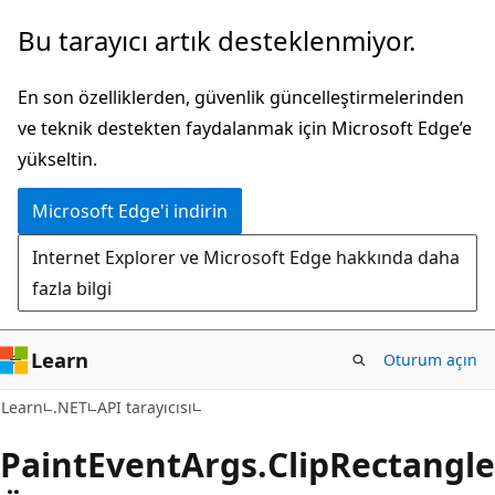
Ana
Sayfa
Bu tarayıcı artık desteklenmiyor.
içeriğe
içi
atla
gezintiye
En son özelliklerden, güvenlik güncelleştirmelerinden
atla
ve teknik destekten faydalanmak için Microsoft Edge’e
yükseltin.
Microsoft Edge'i indirin
Internet Explorer ve Microsoft Edge hakkında daha
fazla bilgi
Learn
Oturum açın
C#
Learn
.NET
API tarayıcısı
Paint
Event
Args.
Clip
Rectangle