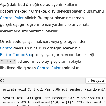
Aşağıdaki kod örneğinde bu üyenin kullanımı
gösterilmektedir. Örnekte, olay işleyicisi olayın oluşumunu
Control.Paint
bildirir. Bu rapor, olayın ne zaman
gerçekleştiğini öğrenmenize yardımcı olur ve hata
ayıklamada size yardımcı olabilir.
Örnek kodu çalıştırmak için, veya gibi öğesinden
Control
devralan bir türün örneğini içeren bir
Button
ComboBox
projeye yapıştırın. Ardından örneği
adlandırın ve olay işleyicisinin olayla
Control1
ilişkilendirildiğinden
Control.Paint
emin olun.
C#
Kopyala
private void Control1_Paint(Object sender, PaintEventAr
System.Text.StringBuilder messageBoxCS = new System.Tex
messageBoxCS.AppendFormat("{0} = {1}", "ClipRectangle",