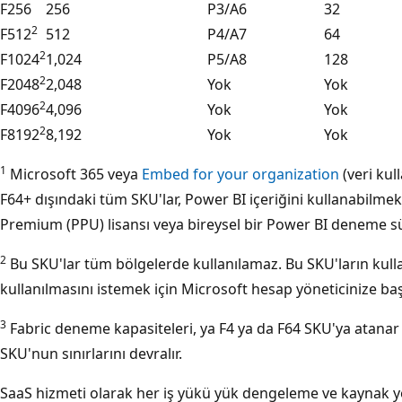
F256
256
P3/A6
32
2
F512
512
P4/A7
64
2
F1024
1,024
P5/A8
128
2
F2048
2,048
Yok
Yok
2
F4096
4,096
Yok
Yok
2
F8192
8,192
Yok
Yok
1
Microsoft 365 veya
Embed for your organization
(veri kul
F64+ dışındaki tüm SKU'lar, Power BI içeriğini kullanabilmek 
Premium (PPU) lisansı veya bireysel bir Power BI deneme s
2
Bu SKU'lar tüm bölgelerde kullanılamaz. Bu SKU'ların kull
kullanılmasını istemek için Microsoft hesap yöneticinize ba
3
Fabric deneme kapasiteleri, ya F4 ya da F64 SKU'ya atan
SKU'nun sınırlarını devralır.
SaaS hizmeti olarak her iş yükü yük dengeleme ve kaynak yö