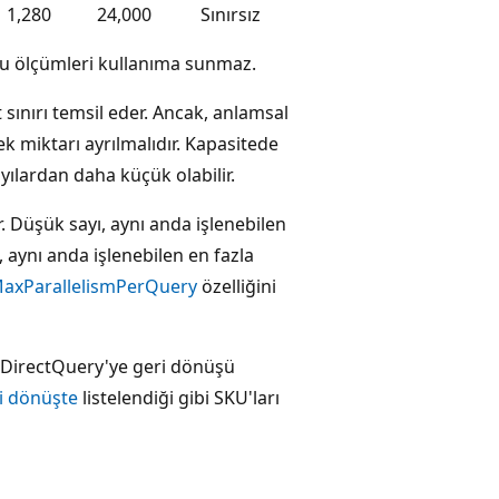
1,280
24,000
Sınırsız
u ölçümleri kullanıma sunmaz.
sınırı temsil eder. Ancak, anlamsal
ek miktarı ayrılmalıdır. Kapasitede
ılardan daha küçük olabilir.
ir. Düşük sayı, aynı anda işlenebilen
, aynı anda işlenebilen en fazla
axParallelismPerQuery
özelliğini
ve DirectQuery'ye geri dönüşü
i dönüşte
listelendiği gibi SKU'ları