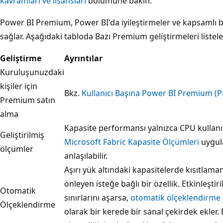
kavramları ve lisansları
bölümüne bakın.
Power BI Premium, Power BI'da iyileştirmeler ve kapsamlı 
sağlar. Aşağıdaki tabloda Bazı Premium geliştirmeleri listel
Geliştirme
Ayrıntılar
Kuruluşunuzdaki
kişiler için
Bkz.
Kullanıcı Başına Power BI Premium (
Premium satın
alma
Kapasite performansı yalnızca CPU kullanı
Geliştirilmiş
Microsoft Fabric Kapasite Ölçümleri
uygula
ölçümler
anlaşılabilir.
Aşırı yük altındaki kapasitelerde kısıtlam
önleyen isteğe bağlı bir özellik. Etkinleşti
Otomatik
sınırlarını aşarsa,
otomatik ölçeklendirme
Ölçeklendirme
olarak bir kerede bir sanal çekirdek ekler.