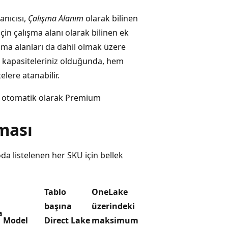
anıcısı,
Çalışma Alanım
olarak bilinen
 için çalışma alanı olarak bilinen ek
lışma alanları da dahil olmak üzere
m kapasiteleriniz olduğunda, hem
lere atanabilir.
arı otomatik olarak Premium
ması
oda listelenen her SKU için bellek
Tablo
OneLake
başına
üzerindeki
a
Model
Direct Lake
maksimum