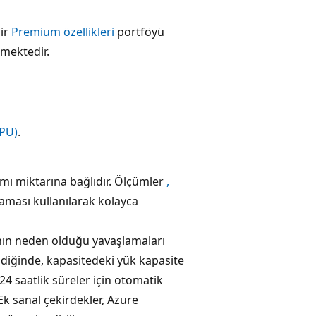
bir
Premium özellikleri
portföyü
emektedir.
PPU)
.
mı miktarına bağlıdır. Ölçümler
,
ması kullanılarak kolayca
anın neden olduğu yavaşlamaları
rildiğinde, kapasitedeki yük kapasite
24 saatlik süreler için otomatik
 Ek sanal çekirdekler, Azure