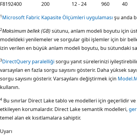
F8192
400
200
12 - 24
960
40
1
Microsoft Fabric Kapasite Ölçümleri uygulaması
şu anda b
2
Maksimum bellek (GB)
sütunu, anlam modeli boyutu için üst 
modeldeki yenilemeler ve sorgular gibi işlemler için bir bell
izin verilen en büyük anlam modeli boyutu, bu sütundaki say
3
DirectQuery paralelliği
sorgu yanıt sürelerinizi iyileştirebil
varsayılan en fazla sorgu sayısını gösterir. Daha yüksek sayı
sorgu sayısını gösterir. Varsayılanı değiştirmek için
Model.M
kullanın.
4
Bu sınırlar Direct Lake tablo ve modelleri için geçerlidir 
etkileyen korumalardır. Direct Lake semantik modelleri,
ger
temel alan ek kısıtlamalara sahiptir.
Uyarı