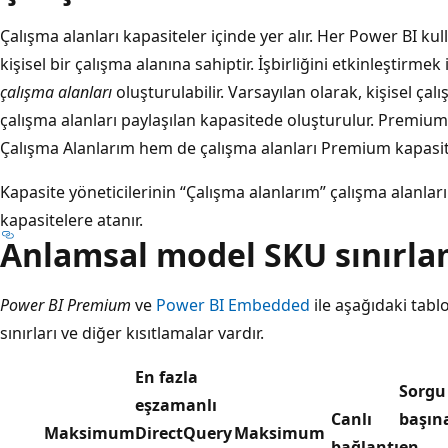
Çalışma alanları kapasiteler içinde yer alır. Her Power BI kull
kişisel bir çalışma alanına sahiptir. İşbirliğini etkinleştirmek
çalışma alanları
oluşturulabilir. Varsayılan olarak, kişisel ça
çalışma alanları paylaşılan kapasitede oluşturulur. Premiu
Çalışma Alanlarım hem de çalışma alanları Premium kapasite
Kapasite yöneticilerinin “Çalışma alanlarım” çalışma alanl
kapasitelere atanır.
Anlamsal model SKU sınırla
Power BI Premium
ve
Power BI Embedded
ile aşağıdaki tabl
sınırları ve diğer kısıtlamalar vardır.
En fazla
Sorgu
eşzamanlı
Canlı
başın
Maksimum
DirectQuery
Maksimum
bağlantı
en