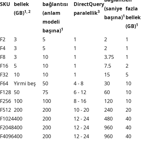
SKU
bellek
bağlantısı
DirectQuery
(saniye
fazla
1, 2
3
(GB)
(anlam
paralellik
1
başına)
bellek
modeli
1
(GB)
1
başına)
F2
3
5
1
2
1
F4
3
5
1
2
1
F8
3
10
1
3.75
1
F16
5
10
1
7.5
2
F32
10
10
1
15
5
F64
Yirmi beş
50
4 - 8
30
10
F128
50
75
6 - 12
60
10
F256
100
100
8 - 16
120
10
F512
200
200
10 - 20
240
20
F1024
400
200
12 - 24
480
40
F2048
400
200
12 - 24
960
40
F4096
400
200
12 - 24
960
40