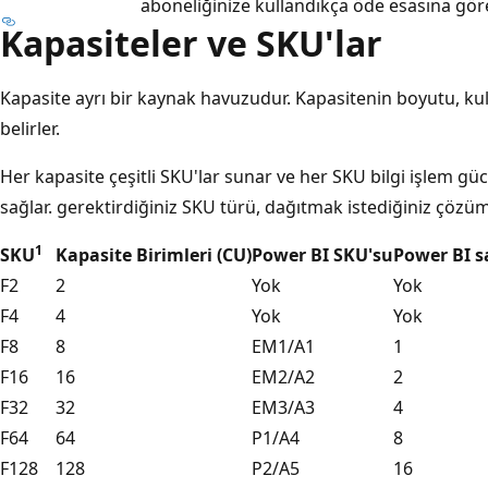
aboneliğinize kullandıkça öde esasına göre 
Kapasiteler ve SKU'lar
Kapasite ayrı bir kaynak havuzudur. Kapasitenin boyutu, kull
belirler.
Her kapasite çeşitli SKU'lar sunar ve her SKU bilgi işlem güc
sağlar. gerektirdiğiniz SKU türü, dağıtmak istediğiniz çözü
1
SKU
Kapasite Birimleri (CU)
Power BI SKU'su
Power BI s
F2
2
Yok
Yok
F4
4
Yok
Yok
F8
8
EM1/A1
1
F16
16
EM2/A2
2
F32
32
EM3/A3
4
F64
64
P1/A4
8
F128
128
P2/A5
16