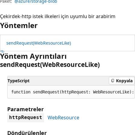
Paket:
@azure/storage-blob
Çekirdek-http istek ilkeleri için uyumlu bir arabirim
Yöntemler
send
Request(Web
Resource
Like)
Yöntem Ayrıntıları
send
Request(Web
Resource
Like)
TypeScript
Kopyala
function sendRequest(httpRequest: WebResourceLike):
Parametreler
WebResource
httpRequest
Döndürülenler