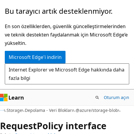
Ana
Sayfa
Bu tarayıcı artık desteklenmiyor.
içeriğe
içi
atla
gezintiye
En son özelliklerden, güvenlik güncelleştirmelerinden
atla
ve teknik destekten faydalanmak için Microsoft Edge’e
yükseltin.
Microsoft Edge'i indirin
Internet Explorer ve Microsoft Edge hakkında daha
fazla bilgi
Learn
Oturum açın
Storage
Depolama - Veri Blokları
@azure/storage-blob
Request
Policy interface