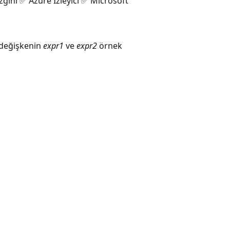
zgini ✅ Azure İzleyici ✅ Microsoft
e değişkenin
expr1
ve
expr2
örnek