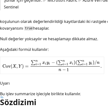
Şunlar için geçerlidir: ✅ Microsoft Fabric ✅ Azure Veri Ge
Sentinel
koşulunun olarak değerlendirildiği kayıtlardaki iki rastgel
kovaryansını
hesaplar.
true
Null değerler yoksayılır ve hesaplamayı dikkate almaz.
Aşağıdaki formül kullanılır:
Uyarı
Bu işlev summarize işleciyle
birlikte kullanılır.
Sözdizimi