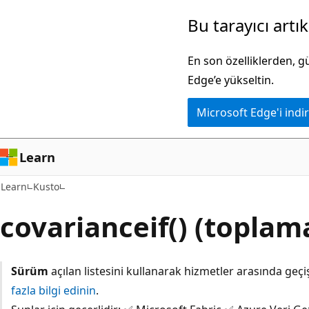
Ana
Bu tarayıcı artı
içeriğe
atla
En son özelliklerden, 
Edge’e yükseltin.
Microsoft Edge'i indir
Learn
Learn
Kusto
covarianceif() (toplama
Sürüm
açılan listesini kullanarak hizmetler arasında geçi
fazla bilgi edinin
.