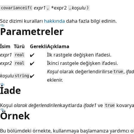
expr1
*expr2
koşulu
covarianceif(
,
,
)
Söz dizimi kuralları
hakkında
daha fazla bilgi edinin.
Parametreler
İsim
Türü
Gerekli
Açıklama
expr1
✔️
İlk rastgele değişken ifadesi.
real
expr2
✔️
İkinci rastgele değişken ifadesi.
real
Koşul
olarak değerlendirilirse
,
ifa
true
koşulu
✔️
string
eklenir.
İade
Koşul
olarak değerlendirilen
kayıtlarda
ifade1
ve
kovarya
true
Örnek
Bu bölümdeki örnekte, kullanmaya başlamanıza yardımcı olm