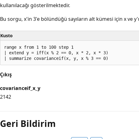
kullanılacağı gösterilmektedir.
Bu sorgu, x'in 3'e bölündüğü sayıların alt kümesi için x ve y
Kusto
range x from 1 to 100 step 1

| extend y = iff(x % 2 == 0, x * 2, x * 3)

Çıkış
covarianceif_x_y
2142
Okuma
modu
Geri Bildirim
devre
dışı