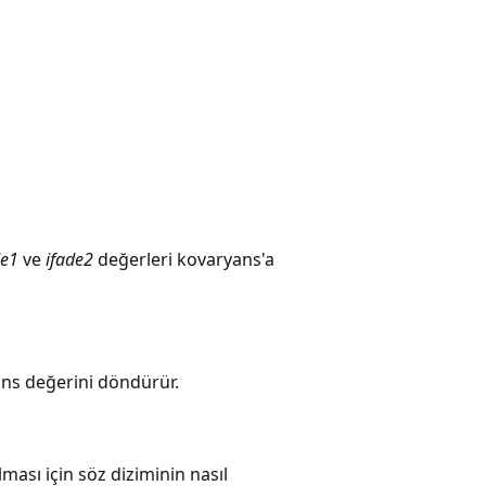
de1
ve
ifade2
değerleri kovaryans'a
ns değerini döndürür.
ası için söz diziminin nasıl