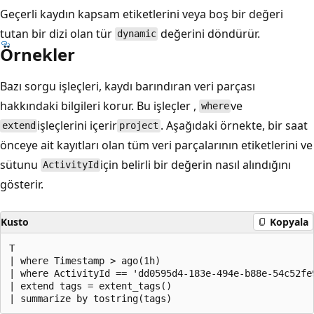
Geçerli kaydın kapsam etiketlerini veya boş bir değeri
tutan bir dizi olan tür
değerini döndürür.
dynamic
Örnekler
Bazı sorgu işleçleri, kaydı barındıran veri parçası
hakkındaki bilgileri korur. Bu işleçler ,
ve
where
işleçlerini içerir
. Aşağıdaki örnekte, bir saat
extend
project
önceye ait kayıtları olan tüm veri parçalarının etiketlerini ve
sütunu
için belirli bir değerin nasıl alındığını
ActivityId
gösterir.
Kusto
Kopyala
T

| where Timestamp > ago(1h)

| where ActivityId == 'dd0595d4-183e-494e-b88e-54c52fe9
| extend tags = extent_tags()
