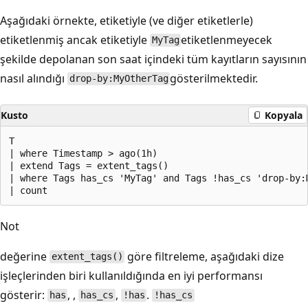
Aşağıdaki örnekte, etiketiyle (ve diğer etiketlerle)
etiketlenmiş ancak etiketiyle
etiketlenmeyecek
MyTag
şekilde depolanan son saat içindeki tüm kayıtların sayısının
nasıl alındığı
gösterilmektedir.
drop-by:MyOtherTag
Kusto
Kopyala
T

| where Timestamp > ago(1h)

| extend Tags = extent_tags()

| where Tags has_cs 'MyTag' and Tags !has_cs 'drop-by:M
Not
değerine
göre filtreleme, aşağıdaki dize
extent_tags()
işleçlerinden biri kullanıldığında en iyi performansı
gösterir:
, ,
,
.
has
has_cs
!has
!has_cs