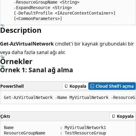
    -ResourceGroupName <String>

    -ExpandResource <String>

    [-DefaultProfile <IAzureContextContainer>]

Description
Get-AzVirtualNetwork
cmdlet'i bir kaynak grubundaki bir
veya daha fazla sanal ağı alır.
Örnekler
Örnek 1: Sanal ağ alma
PowerShell
Kopyala
Cloud Shell’i açma
Çıktı
Kopyala
Name                   : MyVirtualNetwork1

ResourceGroupName      : TestResourceGroup
