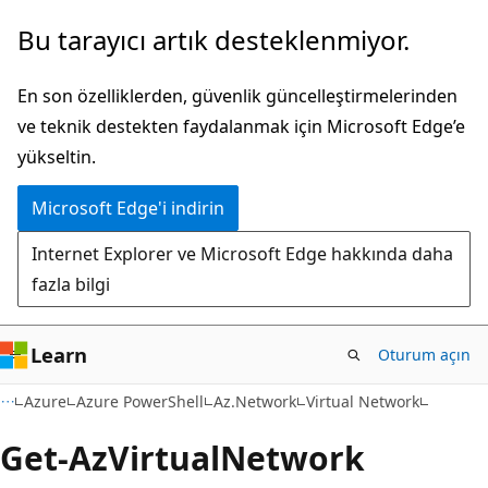
Ana
Sayfa
Bu tarayıcı artık desteklenmiyor.
içeriğe
içi
atla
gezintiye
En son özelliklerden, güvenlik güncelleştirmelerinden
atla
ve teknik destekten faydalanmak için Microsoft Edge’e
yükseltin.
Microsoft Edge'i indirin
Internet Explorer ve Microsoft Edge hakkında daha
fazla bilgi
Learn
Oturum açın
Azure
Azure PowerShell
Az.Network
Virtual Network
Get-Az
Virtual
Network