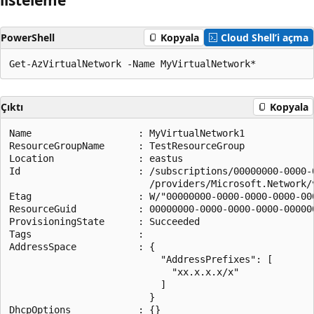
PowerShell
Kopyala
Cloud Shell’i açma
Çıktı
Kopyala
Name                   : MyVirtualNetwork1

ResourceGroupName      : TestResourceGroup

Location               : eastus

Id                     : /subscriptions/00000000-0000-
                         /providers/Microsoft.Network/v
Etag                   : W/"00000000-0000-0000-0000-000
ResourceGuid           : 00000000-0000-0000-0000-000000
ProvisioningState      : Succeeded

Tags                   :

AddressSpace           : {

                           "AddressPrefixes": [

                             "xx.x.x.x/x"

                           ]

                         }

DhcpOptions            : {}
