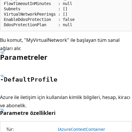
FlowTimeoutInMinutes   : null

Subnets                : []

VirtualNetworkPeerings : []

EnableDdosProtection   : false

Bu komut, "MyVirtualNetwork" ile başlayan tüm sanal
ağları alır.
Parametreler
-Default
Profile
Azure ile iletişim için kullanılan kimlik bilgileri, hesap, kiracı
ve abonelik.
Parametre özellikleri
Tür:
IAzureContextContainer