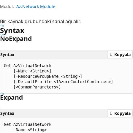
Modül:
Az.Network Module
Bir kaynak grubundaki sanal ağı alır.
Syntax
No
Expand
Syntax
Kopyala
Get-AzVirtualNetwork

    [-Name <String>]

    [-ResourceGroupName <String>]

    [-DefaultProfile <IAzureContextContainer>]

Expand
Syntax
Kopyala
Get-AzVirtualNetwork

    -Name <String>
