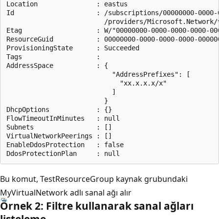
Location               : eastus

Id                     : /subscriptions/00000000-0000-
                         /providers/Microsoft.Network/v
Etag                   : W/"00000000-0000-0000-0000-000
ResourceGuid           : 00000000-0000-0000-0000-000000
ProvisioningState      : Succeeded

Tags                   :

AddressSpace           : {

                           "AddressPrefixes": [

                             "xx.x.x.x/x"

                           ]

                         }

DhcpOptions            : {}

FlowTimeoutInMinutes   : null

Subnets                : []

VirtualNetworkPeerings : []

EnableDdosProtection   : false

Bu komut, TestResourceGroup kaynak grubundaki
MyVirtualNetwork adlı sanal ağı alır
Örnek 2: Filtre kullanarak sanal ağları
listeleme