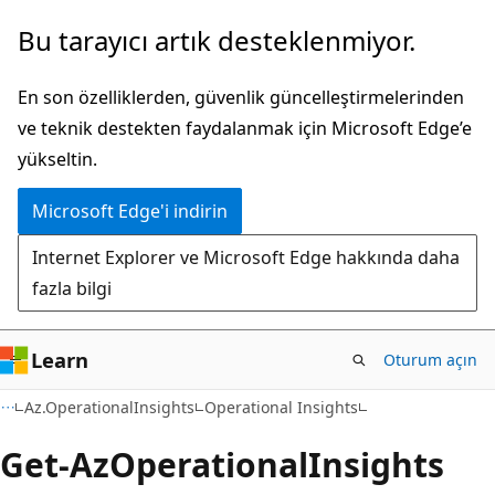
Ana
Sayfa
Bu tarayıcı artık desteklenmiyor.
içeriğe
içi
atla
gezintiye
En son özelliklerden, güvenlik güncelleştirmelerinden
atla
ve teknik destekten faydalanmak için Microsoft Edge’e
yükseltin.
Microsoft Edge'i indirin
Internet Explorer ve Microsoft Edge hakkında daha
fazla bilgi
Learn
Oturum açın
Az.OperationalInsights
Operational Insights
Get-Az
Operational
Insights