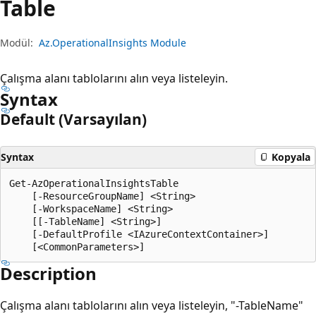
Table
Modül:
Az.OperationalInsights Module
Çalışma alanı tablolarını alın veya listeleyin.
Syntax
Default (Varsayılan)
Syntax
Kopyala
Get-AzOperationalInsightsTable

    [-ResourceGroupName] <String>

    [-WorkspaceName] <String>

    [[-TableName] <String>]

    [-DefaultProfile <IAzureContextContainer>]

Description
Çalışma alanı tablolarını alın veya listeleyin, "-TableName"