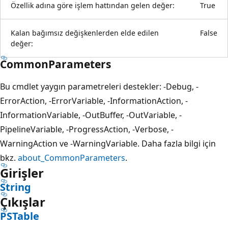
Özellik adına göre işlem hattından gelen değer:
True
Kalan bağımsız değişkenlerden elde edilen
False
değer:
CommonParameters
Bu cmdlet yaygın parametreleri destekler: -Debug, -
ErrorAction, -ErrorVariable, -InformationAction, -
InformationVariable, -OutBuffer, -OutVariable, -
PipelineVariable, -ProgressAction, -Verbose, -
WarningAction ve -WarningVariable. Daha fazla bilgi için
bkz.
about_CommonParameters
.
Girişler
String
Çıkışlar
PSTable