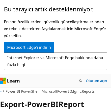
Ana
Sayfa
Bu tarayıcı artık desteklenmiyor.
içeriğe
içi
atla
gezintiye
En son özelliklerden, güvenlik güncelleştirmelerinden
atla
ve teknik destekten faydalanmak için Microsoft Edge’e
yükseltin.
Microsoft Edge'i indirin
Internet Explorer ve Microsoft Edge hakkında daha
fazla bilgi
Learn
Oturum açın
Power BI PowerShell
MicrosoftPowerBIMgmt.Reports
Export-Power
BIReport