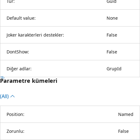
Tür:
Guid
Default value:
None
Joker karakterleri destekler:
False
DontShow:
False
Diğer adlar:
GrupId
Parametre kümeleri
(All)
Position:
Named
Zorunlu:
False