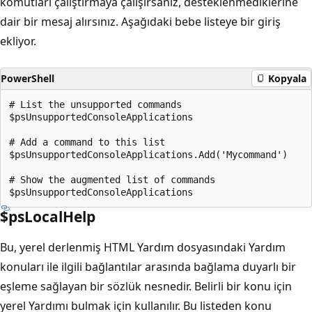
komutları çalıştırmaya çalışırsanız, desteklenmediklerine
dair bir mesaj alırsınız. Aşağıdaki bebe listeye bir giriş
ekliyor.
PowerShell
Kopyala
# List the unsupported commands

$psUnsupportedConsoleApplications

# Add a command to this list

$psUnsupportedConsoleApplications.Add('Mycommand')

# Show the augmented list of commands

$psLocalHelp
Bu, yerel derlenmiş HTML Yardım dosyasındaki Yardım
konuları ile ilgili bağlantılar arasında bağlama duyarlı bir
eşleme sağlayan bir sözlük nesnedir. Belirli bir konu için
yerel Yardımı bulmak için kullanılır. Bu listeden konu