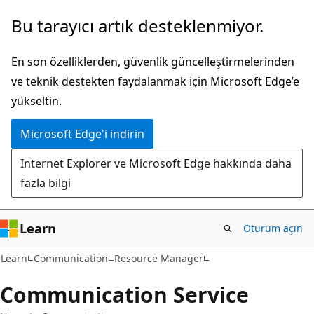
Ana
Sayfa
Bu tarayıcı artık desteklenmiyor.
içeriğe
içi
atla
gezintiye
En son özelliklerden, güvenlik güncelleştirmelerinden
atla
ve teknik destekten faydalanmak için Microsoft Edge’e
yükseltin.
Microsoft Edge'i indirin
Internet Explorer ve Microsoft Edge hakkında daha
fazla bilgi
Learn
Oturum açın
Learn
Communication
Resource Manager
Communication Service