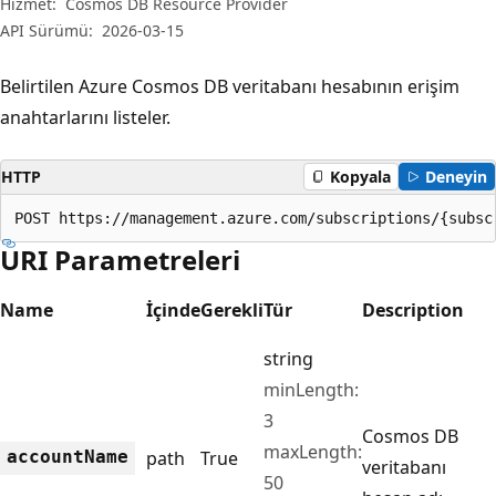
Hizmet:
Cosmos DB Resource Provider
API Sürümü:
2026-03-15
Belirtilen Azure Cosmos DB veritabanı hesabının erişim
anahtarlarını listeler.
HTTP
Kopyala
Deneyin
POST https://management.azure.com/subscriptions/{subsc
URI Parametreleri
Name
İçinde
Gerekli
Tür
Description
string
minLength:
3
Cosmos DB
maxLength:
account
Name
path
True
veritabanı
50