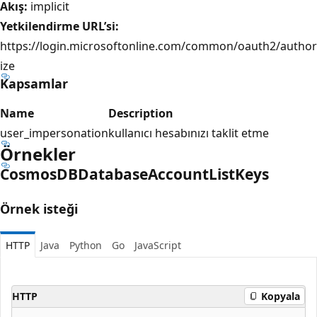
Akış:
implicit
Yetkilendirme URL’si:
https://login.microsoftonline.com/common/oauth2/author
ize
Kapsamlar
Name
Description
user_impersonation
kullanıcı hesabınızı taklit etme
Örnekler
Cosmos
DBDatabase
Account
List
Keys
Örnek isteği
HTTP
Java
Python
Go
JavaScript
HTTP
Kopyala