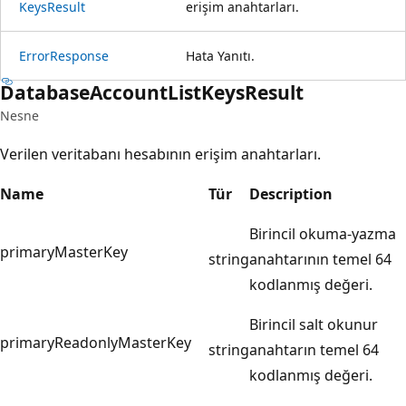
Keys
Result
erişim anahtarları.
Error
Response
Hata Yanıtı.
Database
Account
List
Keys
Result
Nesne
Verilen veritabanı hesabının erişim anahtarları.
Name
Tür
Description
Birincil okuma-yazma
primaryMasterKey
string
anahtarının temel 64
kodlanmış değeri.
Birincil salt okunur
primaryReadonlyMasterKey
string
anahtarın temel 64
kodlanmış değeri.