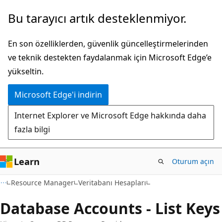
Ana
Sayfa
Bu tarayıcı artık desteklenmiyor.
içeriğe
içi
atla
gezintiye
En son özelliklerden, güvenlik güncelleştirmelerinden
atla
ve teknik destekten faydalanmak için Microsoft Edge’e
yükseltin.
Microsoft Edge'i indirin
Internet Explorer ve Microsoft Edge hakkında daha
fazla bilgi
Learn
Oturum açın
Resource Manager
Veritabanı Hesapları
Database Accounts - List Keys