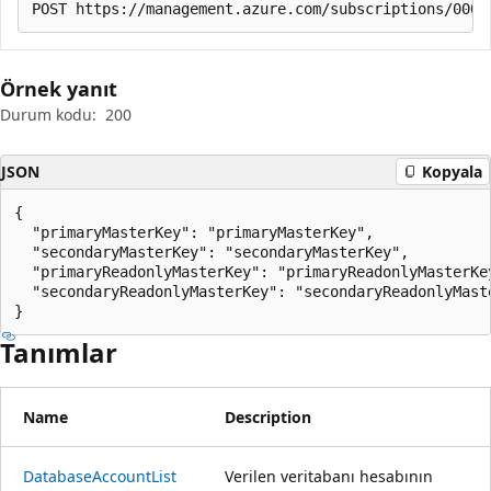
Örnek yanıt
Durum kodu:
200
JSON
Kopyala
{

  "primaryMasterKey": "primaryMasterKey",

  "secondaryMasterKey": "secondaryMasterKey",

  "primaryReadonlyMasterKey": "primaryReadonlyMasterKey
  "secondaryReadonlyMasterKey": "secondaryReadonlyMaste
}
Tanımlar
Name
Description
Database
Account
List
Verilen veritabanı hesabının