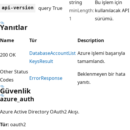
string
Bu işlem için
api-version
query
True
minLength:
kullanılacak API
1
sürümü.
Yanıtlar
Name
Tür
Description
Database
Account
List
Azure işlemi başarıyla
200 OK
Keys
Result
tamamlandı.
Other Status
Beklenmeyen bir hata
Error
Response
Codes
yanıtı.
Güvenlik
azure_auth
Azure Active Directory OAuth2 Akışı.
Tür:
oauth2