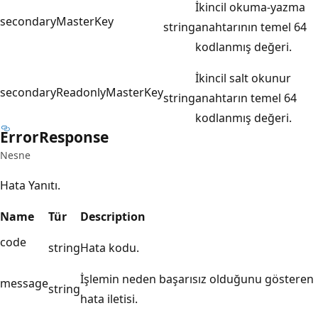
İkincil okuma-yazma
secondaryMasterKey
string
anahtarının temel 64
kodlanmış değeri.
İkincil salt okunur
secondaryReadonlyMasterKey
string
anahtarın temel 64
kodlanmış değeri.
Error
Response
Nesne
Hata Yanıtı.
Name
Tür
Description
code
string
Hata kodu.
İşlemin neden başarısız olduğunu gösteren
message
string
hata iletisi.