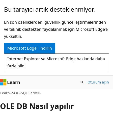
Ana
Bu tarayıcı artık desteklenmiyor.
içeriğe
atla
En son özelliklerden, güvenlik güncelleştirmelerinden
ve teknik destekten faydalanmak için Microsoft Edge’e
yükseltin.
Microsoft Edge'i indirin
Internet Explorer ve Microsoft Edge hakkında daha
fazla bilgi
Learn
Oturum açın
Learn
SQL
SQL Server
OLE DB Nasıl yapılır