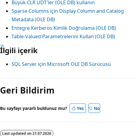
Büyük CLR UDT'ler (OLE DB) kullanın
Sparse Columns için Display Column and Catalog
Metadata (OLE DB)
Entegre Kerberos Kimlik Doğrulama (OLE DB)
Table-Valued Parametrelerini Kullan (OLE DB)
İlgili içerik
SQL Server için Microsoft OLE DB Sürücüsü
Okuma
modu
Geri Bildirim
devre
dışı
Bu sayfayı yararlı buldunuz mu?
Yes
No
Last updated on
21.07.2026