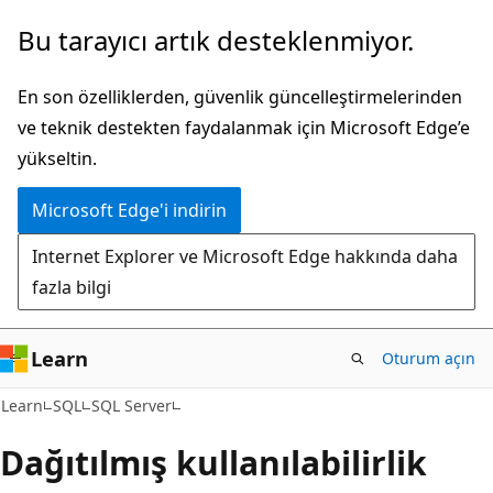
Ana
Bu tarayıcı artık desteklenmiyor.
içeriğe
atla
En son özelliklerden, güvenlik güncelleştirmelerinden
ve teknik destekten faydalanmak için Microsoft Edge’e
yükseltin.
Microsoft Edge'i indirin
Internet Explorer ve Microsoft Edge hakkında daha
fazla bilgi
Learn
Oturum açın
Learn
SQL
SQL Server
Dağıtılmış kullanılabilirlik