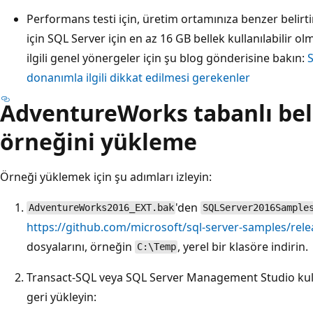
Performans testi için, üretim ortamınıza benzer belirt
için SQL Server için en az 16 GB bellek kullanılabilir ol
ilgili genel yönergeler için şu blog gönderisine bakın:
donanımla ilgili dikkat edilmesi gerekenler
AdventureWorks tabanlı bell
örneğini yükleme
Örneği yüklemek için şu adımları izleyin:
'den
AdventureWorks2016_EXT.bak
SQLServer2016Sample
https://github.com/microsoft/sql-server-samples/re
dosyalarını, örneğin
, yerel bir klasöre indirin.
C:\Temp
Transact-SQL veya SQL Server Management Studio kul
geri yükleyin: