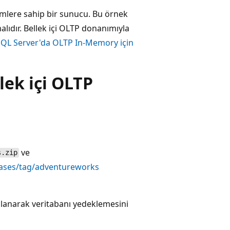
imlere sahip bir sunucu. Bu örnek
malıdır. Bellek içi OLTP donanımıyla
SQL Server'da OLTP In-Memory için
ek içi OLTP
ve
s.zip
leases/tag/adventureworks
lanarak veritabanı yedeklemesini