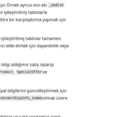
şır. Örnek ayrıca son eki
_ondisk
n iyileştirilmiş tablolarla
bire bir karşılaştırma yapmak için
-iyileştirilmiş tablolar tamamen
ı elde etmek için dayanıklılık veya
ilgi aldığımız satış siparişi
,
ve
Product
SpecialOffer
iyat bilgilerini güncelleştirmek için
olmak üzere
esOrderShipInfo_inmem
blolar ve saklı yordamlar içerir.