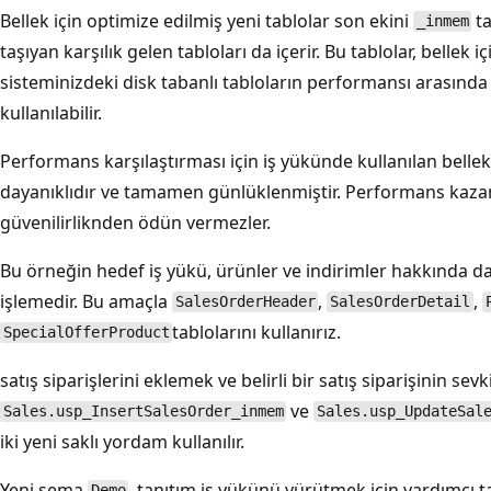
Bellek için optimize edilmiş yeni tablolar son ekini
ta
_inmem
taşıyan karşılık gelen tabloları da içerir. Bu tablolar, bellek içi
sisteminizdeki disk tabanlı tabloların performansı arasında 
kullanılabilir.
Performans karşılaştırması için iş yükünde kullanılan bellek
dayanıklıdır ve tamamen günlüklenmiştir. Performans kazanc
güvenilirliknden ödün vermezler.
Bu örneğin hedef iş yükü, ürünler ve indirimler hakkında da b
işlemedir. Bu amaçla
,
,
SalesOrderHeader
SalesOrderDetail
tablolarını kullanırız.
SpecialOfferProduct
satış siparişlerini eklemek ve belirli bir satış siparişinin sevk
ve
Sales.usp_InsertSalesOrder_inmem
Sales.usp_UpdateSal
iki yeni saklı yordam kullanılır.
Yeni şema
, tanıtım iş yükünü yürütmek için yardımcı ta
Demo