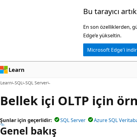
Ana
Bu tarayıcı artı
içeriğe
atla
En son özelliklerden, 
Edge’e yükseltin.
Microsoft Edge'i indir
Learn
Learn
SQL
SQL Server
Bellek içi OLTP için ör
Şunlar için geçerlidir:
SQL Server
Azure SQL Veritab
Genel bakış