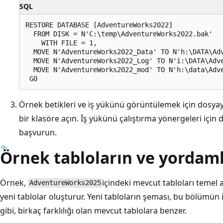
SQL
RESTORE DATABASE [AdventureWorks2022]

  FROM DISK = N'C:\temp\AdventureWorks2022.bak'

    WITH FILE = 1,

  MOVE N'AdventureWorks2022_Data' TO N'h:\DATA\Adv
  MOVE N'AdventureWorks2022_Log' TO N'i:\DATA\Adve
  MOVE N'AdventureWorks2022_mod' TO N'h:\data\Adve
Örnek betikleri ve iş yükünü görüntülemek için dosya
bir klasöre açın. İş yükünü çalıştırma yönergeleri için
başvurun.
Örnek tabloların ve yordaml
Örnek,
içindeki mevcut tabloları temel al
AdventureWorks2025
yeni tablolar oluşturur. Yeni tabloların şeması, bu bölümün 
gibi, birkaç farklılığı olan mevcut tablolara benzer.