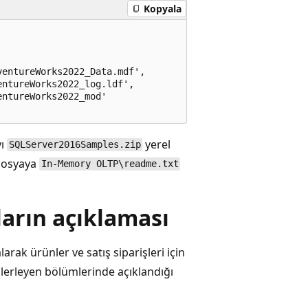
Kopyala
entureWorks2022_Data.mdf',

ntureWorks2022_log.ldf',

ntureWorks2022_mod'

yı
yerel
SQLServer2016Samples.zip
 dosyaya
In-Memory OLTP\readme.txt
arın açıklaması
arak ürünler ve satış siparişleri için
ilerleyen bölümlerinde açıklandığı