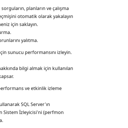
sorguların, planların ve çalışma
geçmişini otomatik olarak yakalayın
niz için saklayın.
urma.
runlarını yalıtma.
için sunucu performansını izleyin.
kkında bilgi almak için kullanılan
kapsar.
erformans ve etkinlik izleme
ullanarak SQL Server'ın
 Sistem İzleyicisi'ni (perfmon
a.