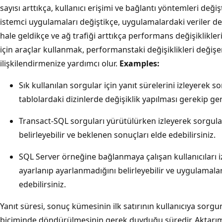
sayısı arttıkça, kullanıcı erişimi ve bağlantı yöntemleri değişt
istemci uygulamaları değiştikçe, uygulamalardaki veriler d
hale geldikçe ve ağ trafiği arttıkça performans değişiklikler
için araçlar kullanmak, performanstaki değişiklikleri değiş
ilişkilendirmenize yardımcı olur.
Examples:
Sık kullanılan sorgular için yanıt sürelerini izleyerek
tablolardaki dizinlerde değişiklik yapılması gerekip ger
Transact-SQL sorguları yürütülürken izleyerek sorgular
belirleyebilir ve beklenen sonuçları elde edebilirsiniz.
SQL Server örneğine bağlanmaya çalışan kullanıcıları i
ayarlanıp ayarlanmadığını belirleyebilir ve uygulamalar
edebilirsiniz.
Yanıt süresi, sonuç kümesinin ilk satırının kullanıcıya sorg
biçiminde döndürülmesinin gerek duyduğu süredir. Aktarım 