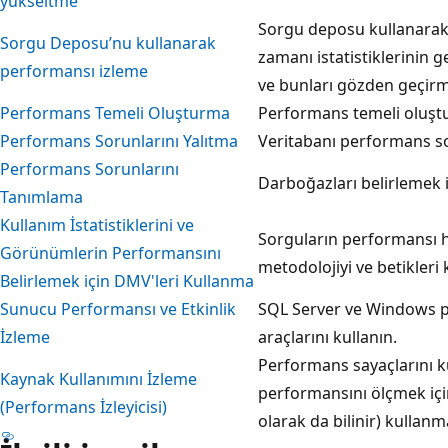
yükseltme
Sorgu deposu kullanarak 
Sorgu Deposu’nu kullanarak
zamanı istatistiklerinin 
performansı izleme
ve bunları gözden geçirme
Performans Temeli Oluşturma
Performans temeli oluşt
Performans Sorunlarını Yalıtma
Veritabanı performans so
Performans Sorunlarını
Darboğazları belirlemek 
Tanımlama
Kullanım İstatistiklerini ve
Sorguların performansı ha
Görünümlerin Performansını
metodolojiyi ve betikleri 
Belirlemek için DMV'leri Kullanma
Sunucu Performansı ve Etkinlik
SQL Server ve Windows p
İzleme
araçlarını kullanın.
Performans sayaçlarını k
Kaynak Kullanımını İzleme
performansını ölçmek için
(Performans İzleyicisi)
olarak da bilinir) kullanm