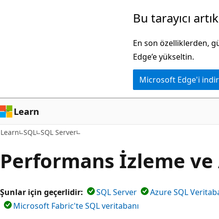
Ana
Bu tarayıcı artı
içeriğe
atla
En son özelliklerden, 
Edge’e yükseltin.
Microsoft Edge'i indir
Learn
Learn
SQL
SQL Server
Performans İzleme ve
Şunlar için geçerlidir:
SQL Server
Azure SQL Veritab
Microsoft Fabric'te SQL veritabanı