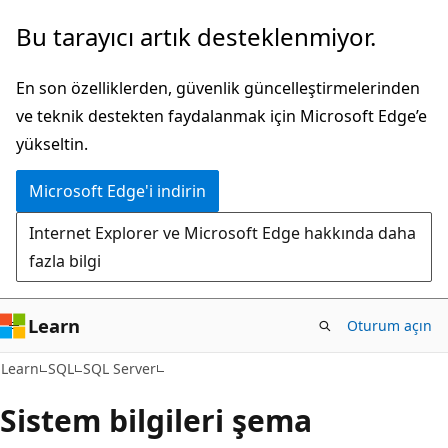
Ana
Bu tarayıcı artık desteklenmiyor.
içeriğe
atla
En son özelliklerden, güvenlik güncelleştirmelerinden
ve teknik destekten faydalanmak için Microsoft Edge’e
yükseltin.
Microsoft Edge'i indirin
Internet Explorer ve Microsoft Edge hakkında daha
fazla bilgi
Learn
Oturum açın
Learn
SQL
SQL Server
Sistem bilgileri şema