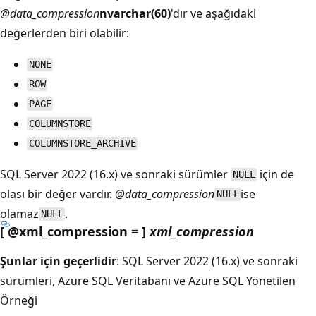
@data_compression
nvarchar(60)
'dır ve aşağıdaki
değerlerden biri olabilir:
NONE
ROW
PAGE
COLUMNSTORE
COLUMNSTORE_ARCHIVE
SQL Server 2022 (16.x) ve sonraki sürümler
için de
NULL
olası bir değer vardır.
@data_compression
ise
NULL
olamaz
.
NULL
[ @xml_compression = ]
xml_compression
Şunlar için geçerlidir
: SQL Server 2022 (16.x) ve sonraki
sürümleri, Azure SQL Veritabanı ve Azure SQL Yönetilen
Örneği