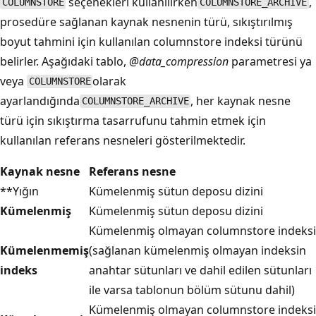
seçenekleri kullanılırken
,
COLUMNSTORE
COLUMNSTORE_ARCHIVE
prosedüre sağlanan kaynak nesnenin türü, sıkıştırılmış
boyut tahmini için kullanılan columnstore indeksi türünü
belirler. Aşağıdaki tablo,
@data_compression
parametresi ya
veya
olarak
COLUMNSTORE
ayarlandığında
, her kaynak nesne
COLUMNSTORE_ARCHIVE
türü için sıkıştırma tasarrufunu tahmin etmek için
kullanılan referans nesneleri gösterilmektedir.
Kaynak nesne
Referans nesne
**Yığın
Kümelenmiş sütun deposu dizini
Kümelenmiş
Kümelenmiş sütun deposu dizini
Kümelenmiş olmayan columnstore indeksi
Kümelenmemiş
(sağlanan kümelenmiş olmayan indeksin
indeks
anahtar sütunları ve dahil edilen sütunları
ile varsa tablonun bölüm sütunu dahil)
Kümelenmiş olmayan columnstore indeksi