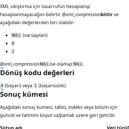
XML sıkıştırma için tasarrufun hesaplanıp
hesaplanmayacağını belirtir.
@xml_compression
bittir
ve
aşağıdaki değerlerden biri olabilir:
(varsayılan)
NULL
0
1
@xml_compression
ise olamaz
.
NULL
NULL
Dönüş kodu değerleri
(başarı) veya
(başarısızlık).
0
1
Sonuç kümesi
Aşağıdaki sonuç kümesi, tablo, indeks veya bölüm için
güncel ve tahmini boyut sağlamak üzere geri getirilir.
Sütun adı
Veri türü