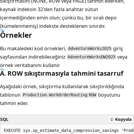
sıkıştırmasını (NONE, ROW veya PAGE) tahmin ederken,
kaynak indeksin 32'den fazla anahtar sütun
içermediğinden emin olun; çünkü bu, bir sıralı depo
(kümelenmemiş) indekste desteklenen sınırdır.
Örnekler
Bu makaledeki kod örnekleri,
giriş
AdventureWorks2025
sayfasından indirebileceğiniz
veya
AdventureWorksDW2025
örnek veritabanını kullanır.
A. ROW sıkıştırmasıyla tahmini tasarruf
Aşağıdaki örnek, sıkıştırma kullanılarak sıkıştırıldığında
tablonun
boyutunu
Production.WorkOrderRouting
ROW
tahmin eder.
SQL
Kopyala
EXECUTE sys.sp_estimate_data_compression_savings 'Prod