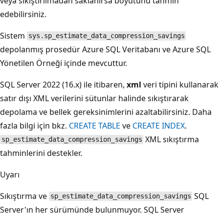
veya sıkıştırılmadan saklanırsa boyutunu tahmin
edebilirsiniz.
Sistem
sys.sp_estimate_data_compression_savings
depolanmış prosedür Azure SQL Veritabanı ve Azure SQL
Yönetilen Örneği içinde mevcuttur.
SQL Server 2022 (16.x) ile itibaren,
xml
veri tipini kullanarak
satır dışı XML verilerini sütunlar halinde sıkıştırarak
depolama ve bellek gereksinimlerini azaltabilirsiniz. Daha
fazla bilgi için bkz.
CREATE TABLE
ve
CREATE INDEX
.
XML sıkıştırma
sp_estimate_data_compression_savings
tahminlerini destekler.
Uyarı
Sıkıştırma ve
SQL
sp_estimate_data_compression_savings
Server'ın her sürümünde bulunmuyor. SQL Server