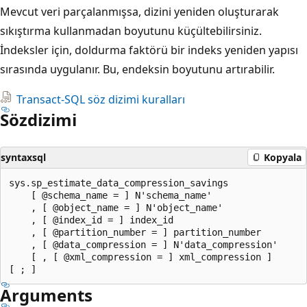
Mevcut veri parçalanmışsa, dizini yeniden oluşturarak
sıkıştırma kullanmadan boyutunu küçültebilirsiniz.
İndeksler için, doldurma faktörü bir indeks yeniden yapısı
sırasında uygulanır. Bu, endeksin boyutunu artırabilir.
Transact-SQL söz dizimi kuralları
Sözdizimi
syntaxsql
Kopyala
sys.sp_estimate_data_compression_savings

    [ @schema_name = ] N'schema_name'

    , [ @object_name = ] N'object_name'

    , [ @index_id = ] index_id

    , [ @partition_number = ] partition_number

    , [ @data_compression = ] N'data_compression'

    [ , [ @xml_compression = ] xml_compression ]

Arguments