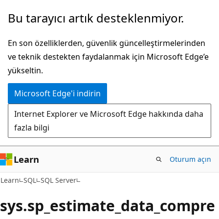
Ana
Bu tarayıcı artık desteklenmiyor.
içeriğe
atla
En son özelliklerden, güvenlik güncelleştirmelerinden
ve teknik destekten faydalanmak için Microsoft Edge’e
yükseltin.
Microsoft Edge'i indirin
Internet Explorer ve Microsoft Edge hakkında daha
fazla bilgi
Learn
Oturum açın
Learn
SQL
SQL Server
sys.sp_estimate_data_compre