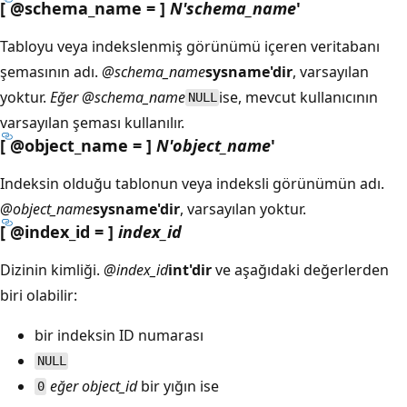
[ @schema_name = ]
N'schema_name
'
Tabloyu veya indekslenmiş görünümü içeren veritabanı
şemasının adı.
@schema_name
sysname'dir
, varsayılan
yoktur.
Eğer @schema_name
ise, mevcut kullanıcının
NULL
varsayılan şeması kullanılır.
[ @object_name = ]
N'object_name
'
Indeksin olduğu tablonun veya indeksli görünümün adı.
@object_name
sysname'dir
, varsayılan yoktur.
[ @index_id = ]
index_id
Dizinin kimliği.
@index_id
int'dir
ve aşağıdaki değerlerden
biri olabilir:
bir indeksin ID numarası
NULL
eğer object_id
bir yığın ise
0