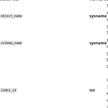
sysname
object_name
sysname
schema_name
int
index_id