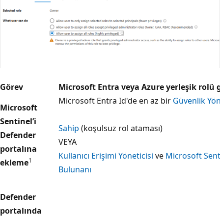
Görev
Microsoft Entra veya Azure yerleşik rolü g
Microsoft Entra Id'de en az bir
Güvenlik Yön
Microsoft
Sentinel’i
Sahip
(koşulsuz rol ataması)
Defender
VEYA
portalına
Kullanıcı Erişimi Yöneticisi
ve
Microsoft Sent
1
ekleme
Bulunanı
Defender
portalında