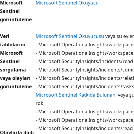
Microsoft
Microsoft Sentinel Okuyucu
Sentinel
görüntüleme
Veri
Microsoft Sentinel Okuyucusu
veya şu eylem
tablolarını
- Microsoft.OperationalInsights/workspace
Microsoft
- Microsoft.OperationalInsights/workspac
Sentinel
- Microsoft.SecurityInsights/Incidents/read
sorgulama
- Microsoft.SecurityInsights/incidents/co
veya olayları
- Microsoft.SecurityInsights/incidents/rela
görüntüleme
- Microsoft.SecurityInsights/incidents/task
Microsoft Sentinel Katkıda Bulunanı
veya şu
rol:
- Microsoft.OperationalInsights/workspace
- Microsoft.OperationalInsights/workspac
- Microsoft.SecurityInsights/incidents/read
Olaylarla ilgili