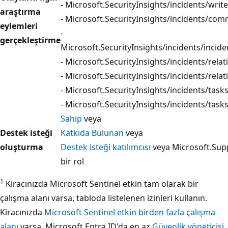
- Microsoft.SecurityInsights/incidents/write
araştırma
- Microsoft.SecurityInsights/incidents/co
eylemleri
-
gerçekleştirme
Microsoft.SecurityInsights/incidents/inci
- Microsoft.SecurityInsights/incidents/rela
- Microsoft.SecurityInsights/incidents/relat
- Microsoft.SecurityInsights/incidents/task
- Microsoft.SecurityInsights/incidents/task
Sahip
veya
Destek isteği
Katkıda Bulunan
veya
oluşturma
Destek isteği katılımcısı
veya Microsoft.Supp
bir rol
1
Kiracınızda Microsoft Sentinel etkin tam olarak bir
çalışma alanı varsa, tabloda listelenen izinleri kullanın.
Kiracınızda
Microsoft Sentinel etkin birden fazla çalışma
alanı
varsa, Microsoft Entra ID'da en az
Güvenlik yöneticisi