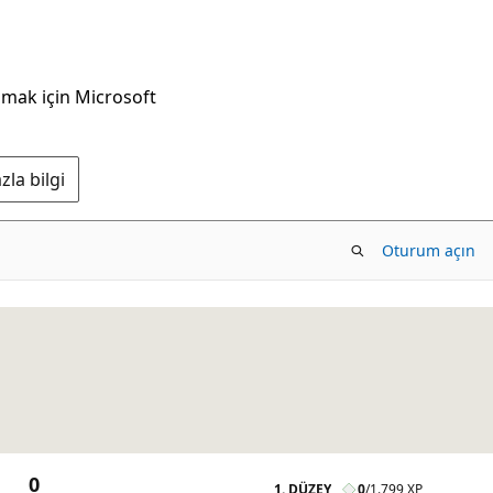
nmak için Microsoft
la bilgi
Oturum açın
0
1. DÜZEY
0
/
1.799 XP