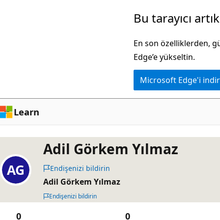
Ana
Bu tarayıcı artı
içeriğe
atla
En son özelliklerden, 
Edge’e yükseltin.
Microsoft Edge'i indir
Learn
Adil Görkem Yılmaz
Endişenizi bildirin
Adil Görkem Yılmaz
Endişenizi bildirin
0
0