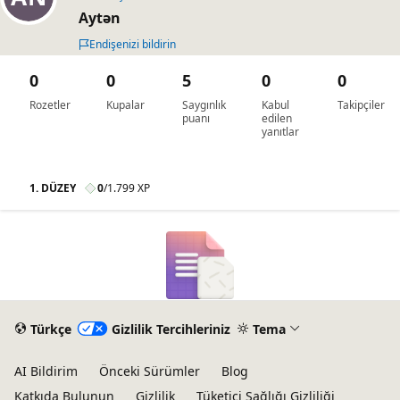
Aytən
Endişenizi bildirin
0
0
5
0
0
Rozetler
Kupalar
Saygınlık
Kabul
Takipçiler
puanı
edilen
yanıtlar
1. DÜZEY
0
/
1.799 XP
Türkçe
Gizlilik Tercihleriniz
Tema
AI Bildirim
Önceki Sürümler
Blog
Katkıda Bulunun
Gizlilik
Tüketici Sağlığı Gizliliği