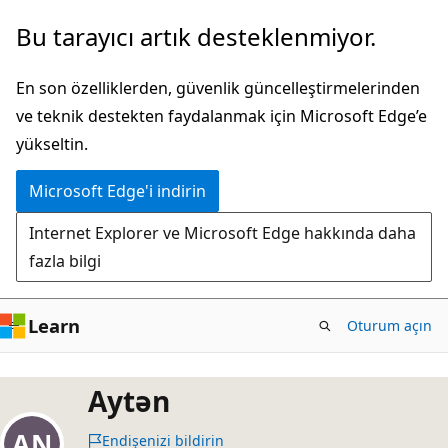
Ana
Bu tarayıcı artık desteklenmiyor.
içeriğe
atla
En son özelliklerden, güvenlik güncelleştirmelerinden
ve teknik destekten faydalanmak için Microsoft Edge’e
yükseltin.
Microsoft Edge'i indirin
Internet Explorer ve Microsoft Edge hakkında daha
fazla bilgi
Learn
Oturum açın
Aytən
Endişenizi bildirin