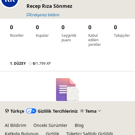
Recep Rıza Sönmez
Endişenizi bildirin
0
0
0
0
0
Rozetler
Kupalar
Saygınlık
Kabul
Takipçiler
puanı
edilen
yanıtlar
1. DÜZEY
0
/
1.799 XP
Türkçe
Gizlilik Tercihleriniz
Tema
AI Bildirim
Önceki Sürümler
Blog
Katkıda Bulunun
Gizlilik
Tüketici Sağlığı Gizliliği