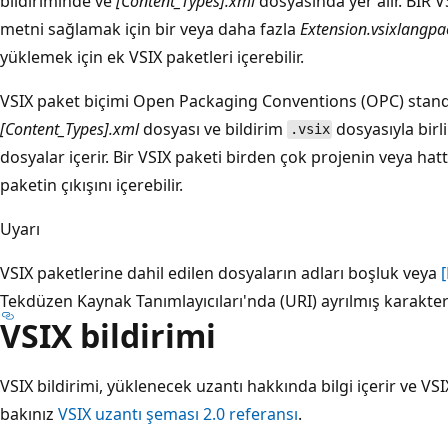
bildiriminde ve
[Content_Types].xml
dosyasında yer alır. BIR V
metni sağlamak için bir veya daha fazla
Extension.vsixlangpa
yüklemek için ek VSIX paketleri içerebilir.
VSIX paket biçimi Open Packaging Conventions (OPC) standar
[Content_Types].xml
dosyası ve bildirim
dosyasıyla birli
.vsix
dosyalar içerir. Bir VSIX paketi birden çok projenin veya hat
paketin çıkışını içerebilir.
Uyarı
VSIX paketlerine dahil edilen dosyaların adları boşluk veya
Tekdüzen Kaynak Tanımlayıcıları'nda (URI) ayrılmış karakter
VSIX bildirimi
VSIX bildirimi, yüklenecek uzantı hakkında bilgi içerir ve VSIX
bakınız
VSIX uzantı şeması 2.0 referansı
.