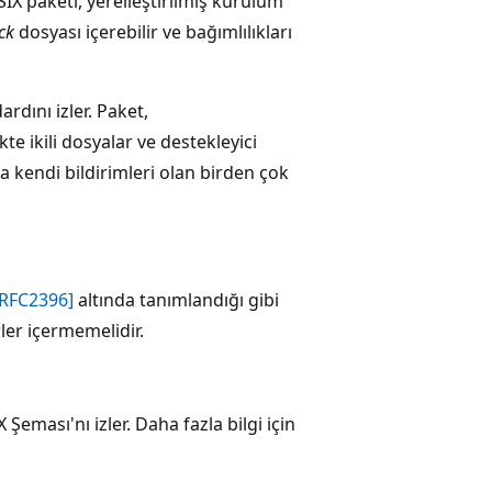
SIX paketi, yerelleştirilmiş kurulum
ck
dosyası içerebilir ve bağımlılıkları
dını izler. Paket,
kte ikili dosyalar ve destekleyici
ta kendi bildirimleri olan birden çok
[RFC2396]
altında tanımlandığı gibi
ler içermemelidir.
 Şeması'nı izler. Daha fazla bilgi için