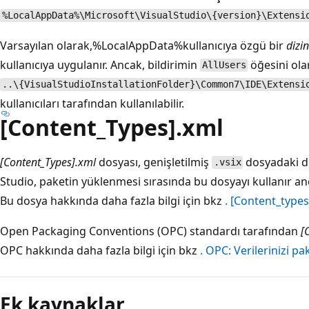
%LocalAppData%\Microsoft\VisualStudio\{version}\Extensi
Varsayılan olarak,%LocalAppData%kullanıcıya özgü bir
dizi
kullanıcıya uygulanır. Ancak, bildirimin
öğesini ol
AllUsers
..\{VisualStudioInstallationFolder}\Common7\IDE\Extensi
kullanıcıları tarafından kullanılabilir.
[Content_Types].xml
[Content_Types].xml
dosyası, genişletilmiş
dosyadaki do
.vsix
Studio, paketin yüklenmesi sırasında bu dosyayı kullanır a
Bu dosya hakkında daha fazla bilgi için bkz
. [Content_types
Open Packaging Conventions (OPC) standardı tarafından
[
OPC hakkında daha fazla bilgi için bkz
. OPC: Verilerinizi p
Okuma
modu
Ek kaynaklar
devre