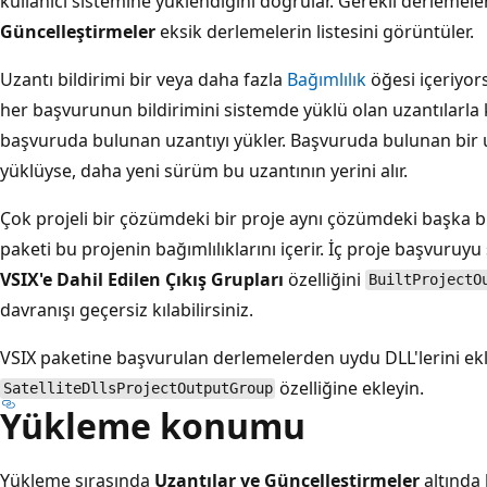
kullanıcı sistemine yüklendiğini doğrular. Gerekli derleme
Güncelleştirmeler
eksik derlemelerin listesini görüntüler.
Uzantı bildirimi bir veya daha fazla
Bağımlılık
öğesi içeriyo
her başvurunun bildirimini sistemde yüklü olan uzantılarla k
başvuruda bulunan uzantıyı yükler. Başvuruda bulunan bir 
yüklüyse, daha yeni sürüm bu uzantının yerini alır.
Çok projeli bir çözümdeki bir proje aynı çözümdeki başka b
paketi bu projenin bağımlılıklarını içerir. İç proje başvuruyu
VSIX'e Dahil Edilen Çıkış Grupları
özelliğini
BuiltProjectO
davranışı geçersiz kılabilirsiniz.
VSIX paketine başvurulan derlemelerden uydu DLL'lerini ek
özelliğine
ekleyin.
SatelliteDllsProjectOutputGroup
Yükleme konumu
Yükleme sırasında
Uzantılar ve Güncelleştirmeler
altında 