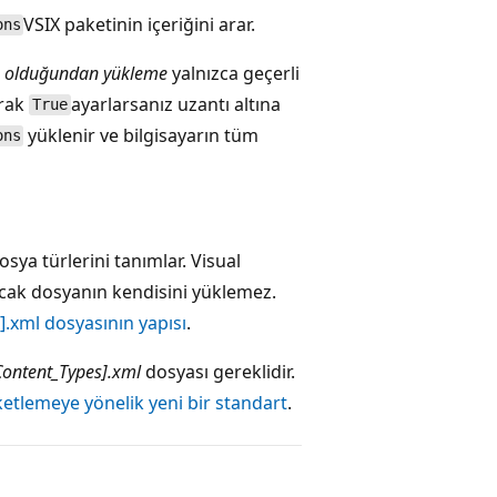
VSIX paketinin içeriğini arar.
ons
n olduğundan yükleme
yalnızca geçerli
arak
ayarlarsanız uzantı altına
True
yüklenir ve bilgisayarın tüm
ons
sya türlerini tanımlar. Visual
ncak dosyanın kendisini yüklemez.
].xml dosyasının yapısı
.
Content_Types].xml
dosyası gereklidir.
aketlemeye yönelik yeni bir standart
.