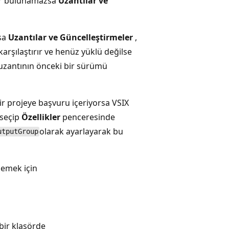
ler bulunamazsa
Uzantılar ve
rsa
Uzantılar ve Güncelleştirmeler
,
arşılaştırır ve henüz yüklü değilse
uzantının önceki bir sürümü
ir projeye başvuru içeriyorsa VSIX
 seçip
Özellikler
penceresinde
olarak ayarlayarak bu
utputGroup
lemek için
bir klasörde