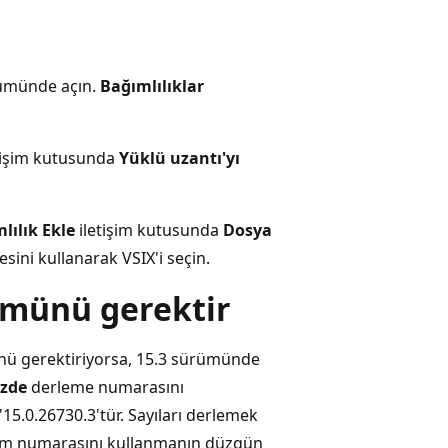
münde açın.
Bağımlılıklar
tişim kutusunda
Yüklü uzantı'yı
lılık Ekle
iletişim kutusunda
Dosya
ini kullanarak VSIX'i seçin.
rümünü gerektir
münü gerektiriyorsa, 15.3 sürümünde
izde
derleme numarasını
15.0.26730.3'tür. Sayıları derlemek
ürüm numarasını kullanmanın düzgün