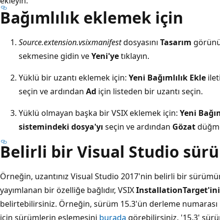
ekleyin.
Bağımlılık eklemek için
Source.extension.vsixmanifest
dosyasını
Tasarım
görünü
sekmesine gidin ve
Yeni'ye
tıklayın.
Yüklü bir uzantı eklemek için:
Yeni Bağımlılık Ekle
ile
seçin ve ardından
Ad
için listeden bir uzantı seçin.
Yüklü olmayan başka bir VSIX eklemek için:
Yeni Bağım
sistemindeki dosya'yı
seçin ve ardından
Gözat
düğmes
Belirli bir Visual Studio sü
Örneğin, uzantınız Visual Studio 2017'nin belirli bir sürü
yayımlanan bir özelliğe bağlıdır, VSIX
InstallationTarget'in
belirtebilirsiniz. Örneğin, sürüm 15.3'ün derleme numarası '
için sürümlerin eşlemesini
burada
görebilirsiniz. '15.3' s