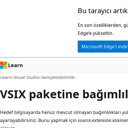
Ana
Bu tarayıcı artı
içeriğe
atla
En son özelliklerden, 
Edge’e yükseltin.
Microsoft Edge'i indir
Learn
Learn
Visual Studio
Genişletilebilirlik
VSIX paketine bağımlı
Hedef bilgisayarda henüz mevcut olmayan bağımlılıkları yük
ayarlayabilirsiniz. Bunu yapmak için
source.extension.vsixman