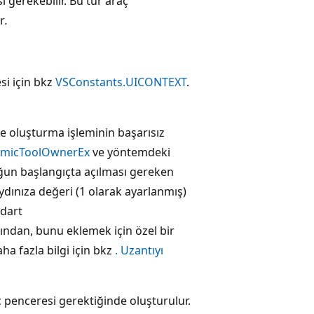
gerekebilir. Bu tür araç
r
.
si için bkz
VSConstants.UICONTEXT
.
e oluşturma işleminin başarısız
amicToolOwnerEx
ve yöntemdeki
uğun başlangıçta açılması gereken
ydınıza değeri (1 olarak ayarlanmış)
ndart
ından, bunu eklemek için özel bir
ha fazla bilgi için bkz
. Uzantıyı
ç penceresi gerektiğinde oluşturulur.