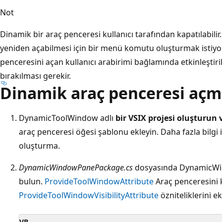
Not
Dinamik bir araç penceresi kullanıcı tarafından kapatılabilir
yeniden açabilmesi için bir menü komutu oluşturmak isti
penceresini açan kullanıcı arabirimi bağlamında etkinleştiri
bırakılması gerekir.
Dinamik araç penceresi açm
DynamicToolWindow adlı
bir VSIX projesi oluşturu
araç penceresi öğesi şablonu ekleyin. Daha fazla bilgi 
oluşturma.
DynamicWindowPanePackage.cs
dosyasında DynamicWi
bulun.
ProvideToolWindowAttribute
Araç penceresini 
ProvideToolWindowVisibilityAttribute
özniteliklerini ek
VB