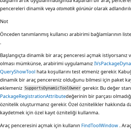
bağlamı artık uygulanmadığında kapanan bir araç penceresi 
pencereleri dinamik veya
otomatik görünür
olarak adlandırılı
Not
Önceden tanımlanmış kullanıcı arabirimi bağlamlarının liste
.
Başlangıçta dinamik bir araç penceresi açmak istiyorsanız v
olması mümkünse, arabirimi uygulamanız
IVsPackageDyn
QueryShowTool
hata koşullarını test etmeniz gerekir. Kab
dinamik bir araç pencereniz olduğunu bilmesi için paket ka
eklemeniz
gerekir. Bu değer sta
SupportsDynamicToolOwner
PackageRegistrationAttribute
değerinin bir parçası olmadığ
öznitelik oluşturmanız gerekir. Özel öznitelikler hakkında da
kaydetmek için özel kayıt özniteliği kullanma.
Araç penceresini açmak için kullanın
FindToolWindow
. Ara