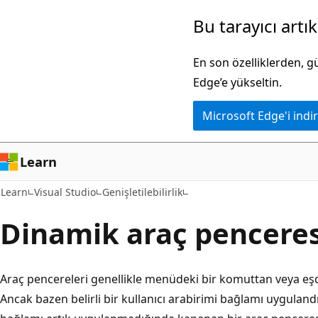
Ana
Bu tarayıcı artı
içeriğe
atla
En son özelliklerden, 
Edge’e yükseltin.
Microsoft Edge'i indir
Learn
Learn
Visual Studio
Genişletilebilirlik
Dinamik araç pencere
Araç pencereleri genellikle menüdeki bir komuttan veya eşde
Ancak bazen belirli bir kullanıcı arabirimi bağlamı uygulandı