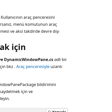
. Kullanıcının araç penceresini
yorsanız, menü komutunun araç
lmesi ve aksi takdirde devre dışı
ak için
n ve DynamicWindowPane.cs
adlı
bir
için bkz
. Araç penceresiyle
uzantı
ndowPanePackage bildirimini
kaydetmek için ve
leyin.
Kopyala