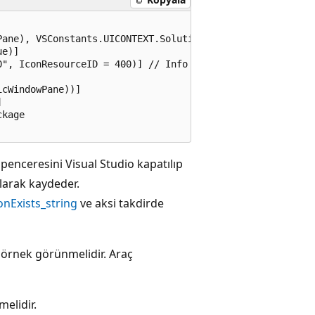
ane), VSConstants.UICONTEXT.SolutionExists_string)]

e)]

", IconResourceID = 400)] // Info on this package for He
cWindowPane))]



kage

penceresini Visual Studio kapatılıp
olarak kaydeder.
onExists_string
ve aksi takdirde
 örnek görünmelidir. Araç
elidir.