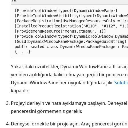
[ProvideToolWindow(typeof(DynamicWindowPane)]

[ProvideToolWindowVisibility(typeof(DynamicWindowP
[PackageRegistration(UseManagedResourcesOnly = tru
[InstalledProductRegistration("#110", "#112", "1.0
[ProvideMenuResource("Menus.ctmenu", 1)]

[ProvideToolWindow(typeof(DynamicToolWindow.Dynami
[Guid(DynamicWindowPanePackage.PackageGuidString)]
public sealed class DynamicWindowPanePackage : Pac
Yukarıdaki öznitelikler, DynamicWindowPane adlı araç 
yeniden açıldığında kalıcı olmayan geçici bir pencere 
DynamicWindowPane her uygulandığında açılır
Soluti
kapatılır.
Projeyi derleyin ve hata ayıklamaya başlayın. Deneysel
penceresini görmemeniz gerekir.
Deneysel örnekte bir proje açın. Araç penceresi görünm