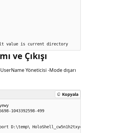
mı ve Çıkışı
UserName Yöneticisi -Mode dışarı
Kopyala
ewy

698-1043392598-499

port D:\temp\ HoloShell_cw5n1h2txyewy S-1-5-21-1279937937