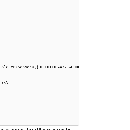
HoloLensSensors\{00000000-4321-0000-0000-000000000000}\

rs\
