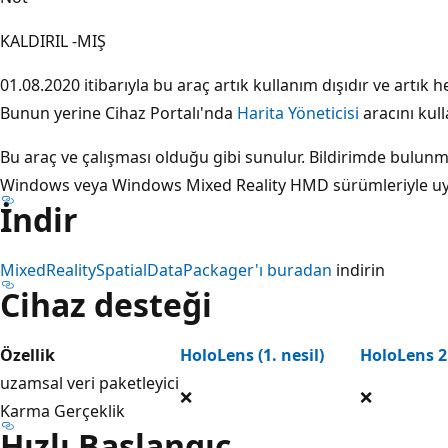
KALDIRIL -MIŞ
01.08.2020 itibarıyla bu araç artık kullanım dışıdır ve artık
Bunun yerine Cihaz Portalı'nda
Harita Yöneticisi
aracını kull
Bu araç ve çalışması olduğu gibi sunulur. Bildirimde bulunma
Windows veya Windows Mixed Reality HMD sürümleriyle uyu
İndir
MixedRealitySpatialDataPackager'ı buradan
indirin
Cihaz desteği
Özellik
HoloLens (1. nesil)
HoloLens 2
uzamsal veri paketleyici
❌
❌
Karma Gerçeklik
Hızlı Başlangıç