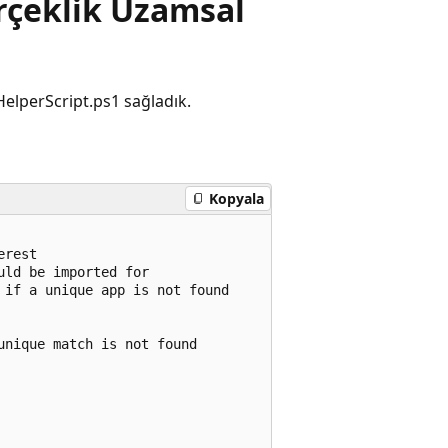
rçeklik Uzamsal
HelperScript.ps1 sağladık.
Kopyala
rest

ld be imported for

if a unique app is not found

nique match is not found
