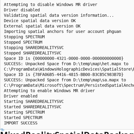
Attempting to disable Windows MR driver

Driver disabled

Validating spatial data version information...

Device spatial data version OK

External spatial data version OK

Importing spatial anchors for user account phguan

Stopping SPECTRUM

Stopped SPECTRUM

Stopping SHAREDREALITYSVC

Stopped SHAREDREALITYSVC

Space ID is {00000000-4321-0000-0000-000000000000}

SUCCESS: Unpacked Space from D:\temp\map\het.mapx to

C:\ProgramData\WindowsHolographicDevices\SpatialStore\
Space ID is {78FA06B5-4416-4815-BB00-B3CB5C983B7D}

SUCCESS: Unpacked Space from D:\temp\map\sa.mapx to

C:\ProgramData\Microsoft\Spectrum\PersistedSpatialAncho
Attempting to enable Windows MR driver

Driver enabled

Starting SHAREDREALITYSVC

Started SHAREDREALITYSVC

Starting SPECTRUM

Started SPECTRUM
