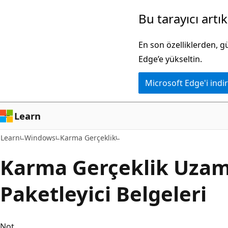
Ana
Bu tarayıcı artı
içeriğe
atla
En son özelliklerden, 
Edge’e yükseltin.
Microsoft Edge'i indir
Learn
Learn
Windows
Karma Gerçeklik
Karma Gerçeklik Uzam
Paketleyici Belgeleri
Not