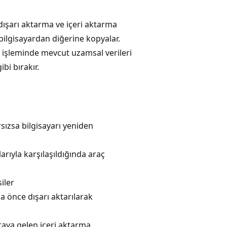
dışarı aktarma ve içeri aktarma
 bilgisayardan diğerine kopyalar.
rma işleminde mevcut uzamsal verileri
bi bırakır.
sızsa bilgisayarı yeniden
ıyla karşılaşıldığında araç
iler
a önce dışarı aktarılarak
raya gelen içeri aktarma