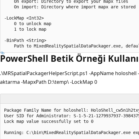
    On export: Directory to export your mapx files

    On import: Directory where import mapx are stored

-LockMap <Int32>

    0 to unlock map

    1 to lock map

-BinPath <String>

PowerShell Betik Örneği Kullanı
.\MRSpatialPackagerHelperScript.ps1 -AppName holoshell -
aktarma -MapxPath D:\temp\ -LockMap 0
Package Family Name for holoshell: HoloShell_cw5n1h2txy
User SID for Administrator: S-1-5-21-1279937937-3984375
Lock map value successfully set to 0

Running: C:\bin\MixedRealitySpatialDataPackager.exe ex