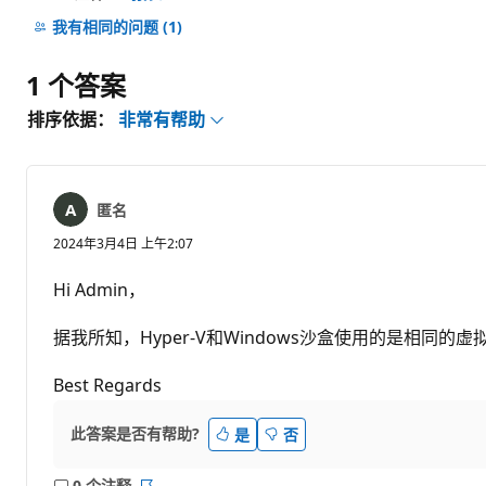
无
注
我有相同的问题
(1)
释
1 个答案
排序依据：
非常有帮助
匿名
2024年3月4日 上午2:07
Hi Admin，
据我所知，Hyper-V和Windows沙盒使用的是相
Best Regards
此答案是否有帮助?
是
否
0 个注释