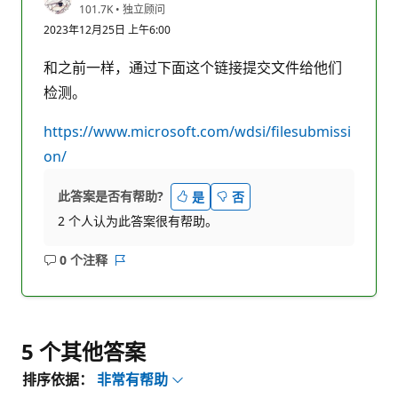
信
101.7K
•
独立顾问
誉
2023年12月25日 上午6:00
分
和之前一样，通过下面这个链接提交文件给他们
检测。
https://www.microsoft.com/wdsi/filesubmissi
on/
此答案是否有帮助?
是
否
2 个人认为此答案很有帮助。
0 个注释
无
报
注
表
释
5 个其他答案
排序依据：
非常有帮助