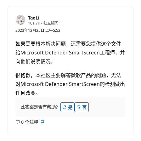
TaoLi
信
101.7K
•
独立顾问
誉
2023年12月25日 上午5:52
分
如果需要根本解决问题，还需要您提供这个文件
给Microsoft Defender SmartScreen工程师，并
向他们说明情况。
很抱歉，本社区主要解答微软产品的问题，无法
对Microsoft Defender SmartScreen的检测做出
任何改变。
此答案是否有帮助?
是
否
0 个注释
无
报
注
表
释