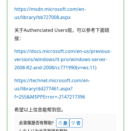
https://msdn.microsoft.com/en-
us/library/bb727008.aspx
关于Authenciated Users组，可以参考下面链
接：
https://docs.microsoft.com/en-us/previous-
versions/windows/it-pro/windows-server-
2008-R2-and-2008/cc771990(v=ws.11)
https://technet.microsoft.com/en-
us/library/dd277461.aspx?
f=255&MSPPError=-2147217396
希望以上信息能帮到您。
此答案是否有帮助?
是
否
1 个人认为此答案很有帮助。