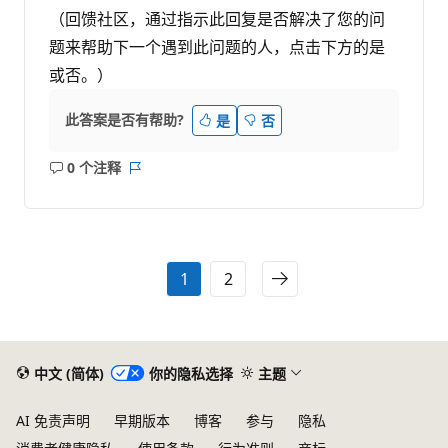
（回馈社区，通过指示此回复是否解决了您的问
题来帮助下一个遇到此问题的人，点击下方的是
或否。）
此答案是否有帮助?
是
否
0 个注释
无
报
注
表
释
1
2
中文 (简体)
你的隐私选择
主题
AI 免责声明
早期版本
博客
参与
隐私