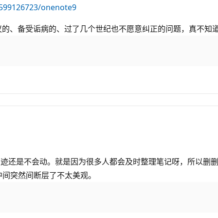
2599126723/onenote9
思议的、备受诟病的、过了几个世纪也不愿意纠正的问题，真不知
笔迹还是不会动。就是因为很多人都会及时整理笔记呀，所以删
中间突然间断层了不太美观。