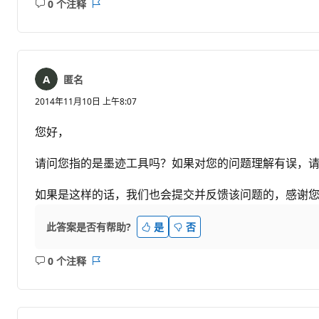
0 个注释
无
报
注
表
释
匿名
2014年11月10日 上午8:07
您好，
请问您指的是墨迹工具吗？如果对您的问题理解有误，
如果是这样的话，我们也会提交并反馈该问题的，感谢
此答案是否有帮助?
是
否
0 个注释
无
报
注
表
释