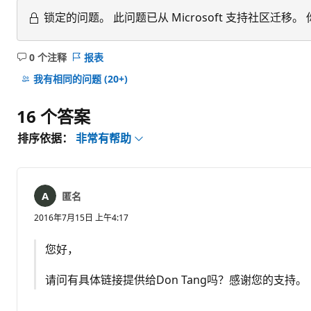
锁定的问题。
此问题已从 Microsoft 支持社区
0 个注释
报表
无
注
我有相同的问题
(20+)
释
16 个答案
排序依据：
非常有帮助
匿名
2016年7月15日 上午4:17
您好，
请问有具体链接提供给Don Tang吗？感谢您的支持。