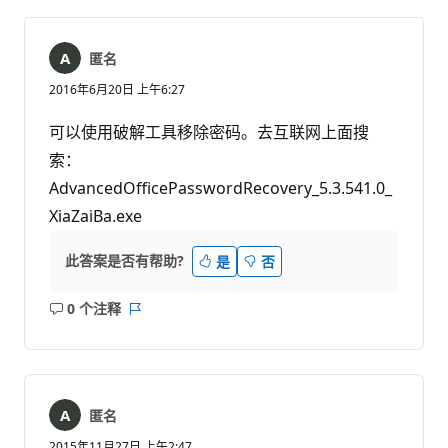
释
匿名
2016年6月20日 上午6:27
可以使用破解工具移除密码。去互联网上面搜
索：
AdvancedOfficePasswordRecovery_5.3.541.0_
XiaZaiBa.exe
此答案是否有帮助?
是
否
0 个注释
无
报
注
表
释
匿名
2015年11月27日 上午2:47