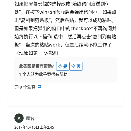
如果把屏幕剪辑的选择改成“始终询问发送到何
处”，在按下win+shift+s后会弹出询问框，如果点
击“复制到剪贴板”，然后粘贴，就可以成功粘贴。
但是如果把弹出的窗口中的checkbox“不再询问并
始终执行以下操作”选中，然后再点击“复制到剪贴
板”，当次的粘贴work，但是后续就不能工作了
（现象如第一段描述）
此答案是否有帮助?
是
否
1 个人认为此答案很有帮助。
0 个注释
无
报
注
表
释
匿名
2017年1月10日 上午2:45