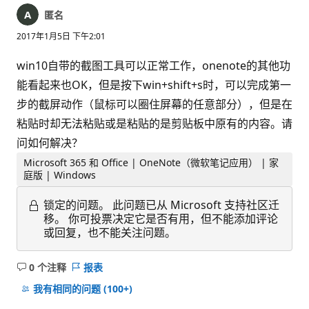
匿名
2017年1月5日 下午2:01
win10自带的截图工具可以正常工作，onenote的其他功
能看起来也OK，但是按下win+shift+s时，可以完成第一
步的截屏动作（鼠标可以圈住屏幕的任意部分），但是在
粘贴时却无法粘贴或是粘贴的是剪贴板中原有的内容。请
问如何解决？
Microsoft 365 和 Office | OneNote（微软笔记应用） | 家
庭版 | Windows
锁定的问题。
此问题已从 Microsoft 支持社区迁
移。 你可投票决定它是否有用，但不能添加评论
或回复，也不能关注问题。
0 个注释
报表
无
注
我有相同的问题
(100+)
释