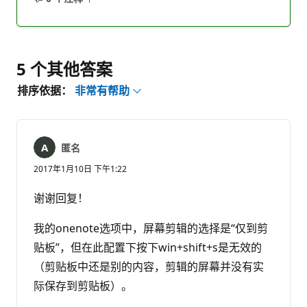
无
报
注
表
释
5 个其他答案
排序依据：
非常有帮助
匿名
2017年1月10日 下午1:22
谢谢回复！
我的onenote选项中，屏幕剪辑的选择是“仅到剪
贴板”，但在此配置下按下win+shift+s是无效的
（剪贴板中还是别的内容，剪辑的屏幕并没有实
际保存到剪贴板）。