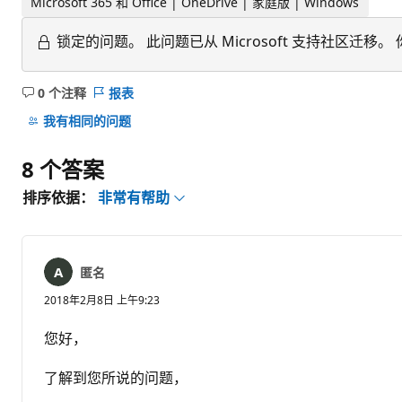
Microsoft 365 和 Office | OneDrive | 家庭版 | Windows
锁定的问题。
此问题已从 Microsoft 支持社区
0 个注释
报表
无
注
我有相同的问题
释
8 个答案
排序依据：
非常有帮助
匿名
2018年2月8日 上午9:23
您好，
了解到您所说的问题，