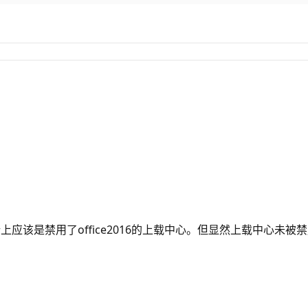
，理论上应该是禁用了office2016的上载中心。但显然上载中心未